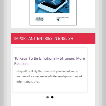
IMPORTANT ENTRIES IN ENGLISH
f
10 Keys To Be Emotionally Stronger, More
The Absurd
al Of
Resilient
Expression 
The Liberat
utopiaIt is likely that many of you do not know,
sion and
immersed as we are in infinite amalgamations of
The absurd d
e
information, the...
the transcend
algorithmThere