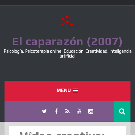
Skip
to
content
El caparazón (2007)
Psicología, Psicoterapia online, Educación, Creatividad, Inteligencia
artificial
MENU