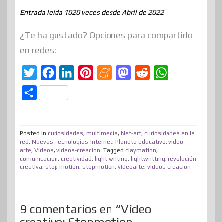
Entrada leída 1020 veces desde Abril de 2022
¿Te ha gustado? Opciones para compartirlo
en redes:
T
F
L
P
M
M
R
W
w
a
i
i
e
a
e
h
C
i
c
n
n
n
s
d
a
o
t
e
k
t
e
t
d
t
m
t
b
e
e
a
o
i
s
Posted in
curiosidades
,
multimedia
,
Net-art, curiosidades en la
p
red
,
Nuevas Tecnologías-Internet
,
Planeta educativo
,
video-
e
o
d
r
m
d
t
A
arte
,
Videos
,
videos-creacion
Tagged
claymation
,
a
comunicacion
,
creatividad
,
light writing
,
lightwritting
,
revolución
r
o
I
e
e
o
p
r
creativa
,
stop motion
,
stopmotion
,
videoarte
,
videos-creacion
k
n
s
n
p
t
t
i
9 comentarios en “Vídeo
r
creativo: Stopmotion,