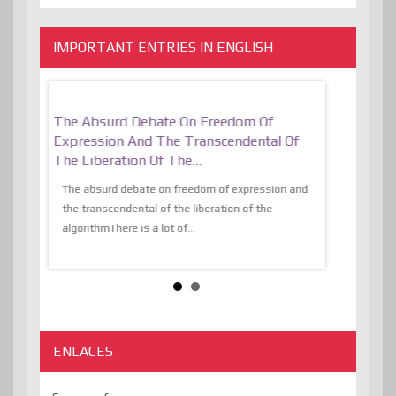
IMPORTANT ENTRIES IN ENGLISH
er, More
The Absurd Debate On Freedom Of
10 Keys To 
Expression And The Transcendental Of
Resilient
The Liberation Of The…
 know,
utopiaIt is l
tions of
The absurd debate on freedom of expression and
immersed as 
the transcendental of the liberation of the
information, t
algorithmThere is a lot of...
ENLACES