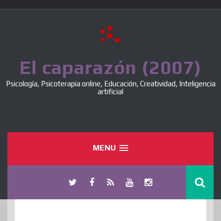
Skip
to
content
El caparazón (2007)
Psicología, Psicoterapia online, Educación, Creatividad, Inteligencia
artificial
MENU