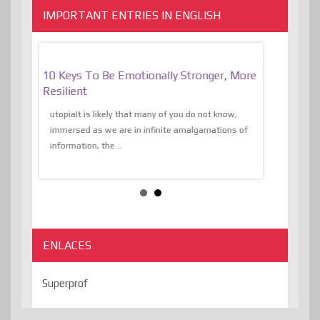
IMPORTANT ENTRIES IN ENGLISH
f
10 Keys To Be Emotionally Stronger, More
The Absurd
al Of
Resilient
Expression 
The Liberat
utopiaIt is likely that many of you do not know,
sion and
immersed as we are in infinite amalgamations of
The absurd d
e
information, the...
the transcend
algorithmThere
ENLACES
Superprof