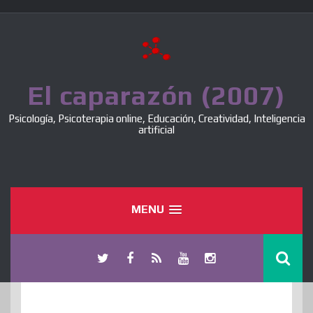
Skip
to
content
El caparazón (2007)
Psicología, Psicoterapia online, Educación, Creatividad, Inteligencia
artificial
MENU