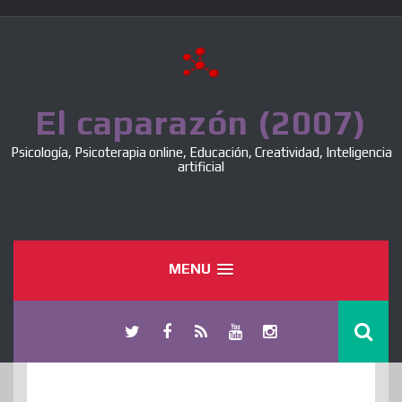
Skip
to
content
El caparazón (2007)
Psicología, Psicoterapia online, Educación, Creatividad, Inteligencia
artificial
MENU