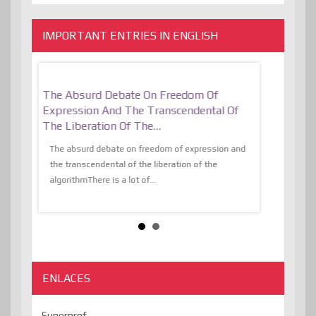
IMPORTANT ENTRIES IN ENGLISH
er, More
The Absurd Debate On Freedom Of
10 Keys To 
Expression And The Transcendental Of
Resilient
The Liberation Of The…
 know,
utopiaIt is l
tions of
The absurd debate on freedom of expression and
immersed as 
the transcendental of the liberation of the
information, t
algorithmThere is a lot of...
ENLACES
Superprof