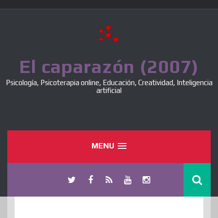
Skip
to
content
El caparazón (2007)
Psicología, Psicoterapia online, Educación, Creatividad, Inteligencia
artificial
MENU