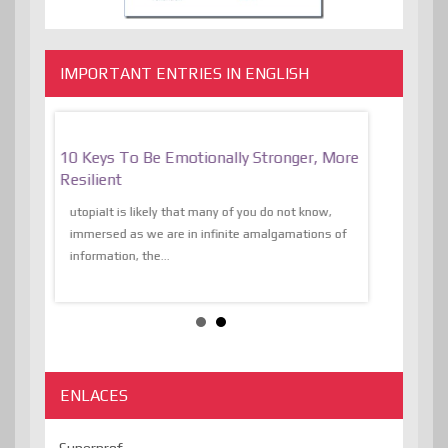
IMPORTANT ENTRIES IN ENGLISH
f
10 Keys To Be Emotionally Stronger, More
The Absurd
al Of
Resilient
Expression 
The Liberat
utopiaIt is likely that many of you do not know,
sion and
immersed as we are in infinite amalgamations of
The absurd d
e
information, the...
the transcend
algorithmThere
ENLACES