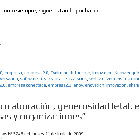
e, como siempre, sigue estando por hacer.
:
.0
,
empresa
,
empresa 2.0
,
Evolución
,
futurismo
,
innovación
,
Knowledge
nversacion
,
software
,
TRABAJOS DESTACADOS
,
web 2.0
,
zeitgeist evoluc
2.0
,
empresa conectada
,
empresa2.0
,
enov
,
enovación
,
innovación
,
shar
colaboración, generosidad letal: 
sas y organizaciones”
10 Keys To Be Emoti
More Resilient
News Nº 5246 del Jueves 11 de Junio de 2009