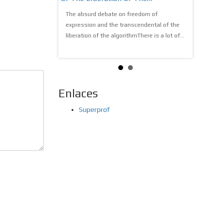
many of you do not
utopiaIt
re in infinite
The absurd debate on freedom of
know, im
mation, the...
expression and the transcendental of the
amalgama
liberation of the algorithmThere is a lot of...
Enlaces
Superprof