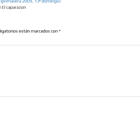
s (primavera 2009, 13º domingo)
utopiaIt is likely that 
| El caparazon
know, immersed as we a
amalgamations of infor
igatorios están marcados con
*