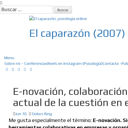
Skip
to
Buscar:
content
El caparazón (2007)
Psicología, Psicoterapia online, E
Menu
Sobre mi – Conferencias
Reels en Instagram (Psicología)
Contacto -Pub
E-novación, colaboración
actual de la cuestión en
Jun 10
Dolors Reig
Me gusta especialmente el término:
E-novación.
Si
herramientas colaborativas en empresas y organ