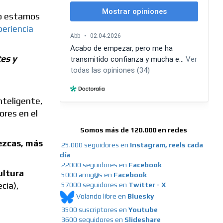
mo estamos
periencia
es y
nteligente,
ores en el
Somos más de 120.000 en redes
ezcas, más
25.000 seguidores en
Instagram, reels cada
día
22000 seguidores en
Facebook
ultura
5000 amig@s en
Facebook
cia),
57000 seguidores en
Twitter - X
Volando libre en
Bluesky
3500 suscriptores en
Youtube
3600 seguidores en
Slideshare