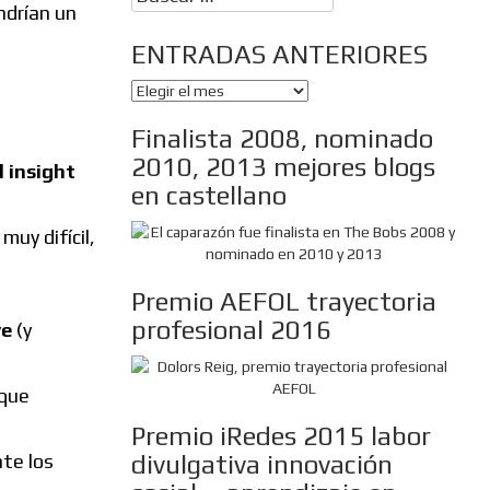
ndrían un
ENTRADAS ANTERIORES
ENTRADAS
ANTERIORES
Finalista 2008, nominado
2010, 2013 mejores blogs
 insight
en castellano
uy difícil,
Premio AEFOL trayectoria
profesional 2016
ve
(y
 que
Premio iRedes 2015 labor
divulgativa innovación
te los