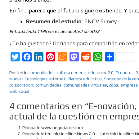
En fin….parece que el futuro sigue existiendo. Y qu
Resumen del estudio
: ENOV Survey.
Entrada leída 1196 veces desde Abril de 2022
¿Te ha gustado? Opciones para compartirlo en redes
Twitter
Facebook
LinkedIn
Pinterest
Meneame
Mastodon
Reddit
WhatsApp
Compartir
Posted in
comunidades
,
cultura general
,
e-learning2.0
,
Economía 2
Nuevas Tecnologías-Internet
,
Planeta educativo
,
Sociedad de la co
colaboracion
,
comunidades
,
comunidades virtuales
,
cops
,
empresa 
web social
4 comentarios en “E-novación, 
actual de la cuestión en empre
Pingback: www.negociame.com
Pingback: InterLink Headline News 2.0 — Interlink Headline 