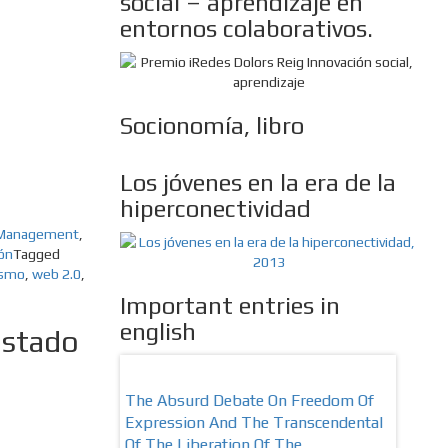
social – aprendizaje en
entornos colaborativos.
Socionomía, libro
Los jóvenes en la era de la
hiperconectividad
 Management
,
ión
Tagged
ismo
,
web 2.0
,
Important entries in
english
estado
onally Stronger,
The Absurd Debate On Freedom Of
10 Keys
Expression And The Transcendental
More Re
Of The Liberation Of The…