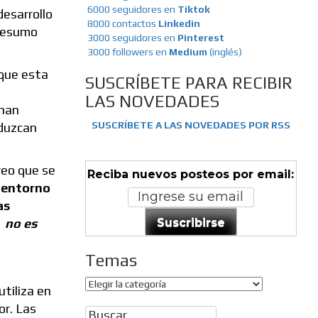
6000 seguidores en
Tiktok
desarrollo
8000 contactos
Linkedin
 resumo
3000 seguidores en
Pinterest
3000 followers en
Medium
(inglés)
 que esta
SUSCRÍBETE PARA RECIBIR
LAS NOVEDADES
 han
SUSCRÍBETE A LAS NOVEDADES POR RSS
oduzcan
reo que se
Reciba nuevos posteos por email:
n entorno
as
Suscribirse
, no es
Temas
Temas
utiliza en
or. Las
Buscar: