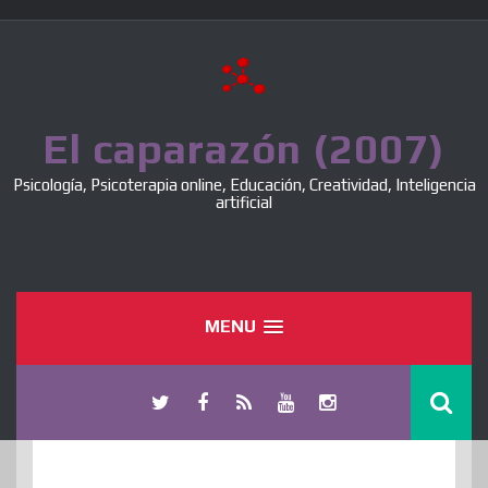
Skip
to
content
El caparazón (2007)
Psicología, Psicoterapia online, Educación, Creatividad, Inteligencia
artificial
MENU