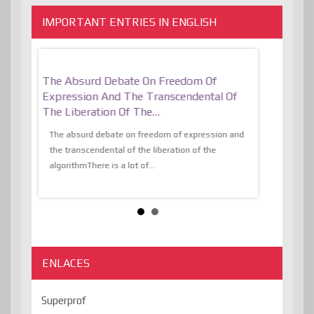
IMPORTANT ENTRIES IN ENGLISH
er, More
The Absurd Debate On Freedom Of
10 Keys To 
Expression And The Transcendental Of
Resilient
The Liberation Of The…
 know,
utopiaIt is l
tions of
The absurd debate on freedom of expression and
immersed as 
the transcendental of the liberation of the
information, t
algorithmThere is a lot of...
ENLACES
Superprof