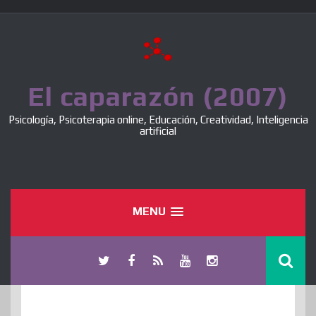
Skip
to
content
El caparazón (2007)
Psicología, Psicoterapia online, Educación, Creatividad, Inteligencia
artificial
MENU