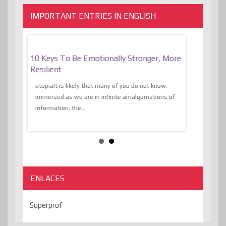
IMPORTANT ENTRIES IN ENGLISH
f
10 Keys To Be Emotionally Stronger, More
The Absurd
al Of
Resilient
Expression 
The Liberat
utopiaIt is likely that many of you do not know,
sion and
immersed as we are in infinite amalgamations of
The absurd d
e
information, the...
the transcend
algorithmThere
ENLACES
Superprof