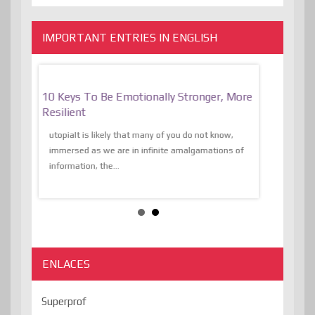
IMPORTANT ENTRIES IN ENGLISH
f
10 Keys To Be Emotionally Stronger, More
The Absurd
al Of
Resilient
Expression 
The Liberat
utopiaIt is likely that many of you do not know,
sion and
immersed as we are in infinite amalgamations of
The absurd d
e
information, the...
the transcend
algorithmThere
ENLACES
Superprof