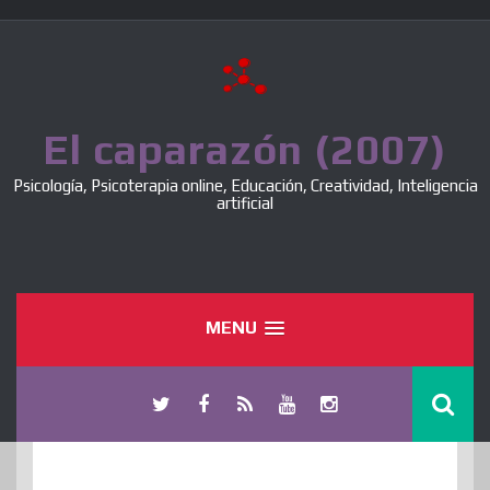
Skip
to
content
El caparazón (2007)
Psicología, Psicoterapia online, Educación, Creatividad, Inteligencia
artificial
MENU