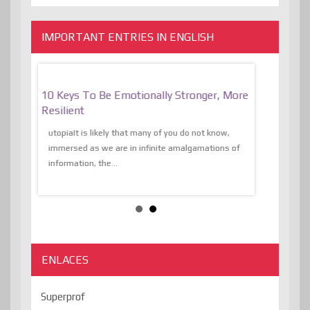
IMPORTANT ENTRIES IN ENGLISH
f
10 Keys To Be Emotionally Stronger, More
The Absurd
al Of
Resilient
Expression 
The Liberat
utopiaIt is likely that many of you do not know,
sion and
immersed as we are in infinite amalgamations of
The absurd d
e
information, the...
the transcend
algorithmThere
ENLACES
Superprof