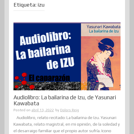
Etiqueta:
izu
Audiolibro: La bailarina de Izu, de Yasunari
Kawabata
Posted on
abril 13, 2022
by
Dolors Reig
Audiolibro, relato recitado: La bailarina de Izu. Yasunari
Kawabata, relato magistral, en mi opinión, de la soledad y
el desarraigo familiar que el propio autor sufría. Icono