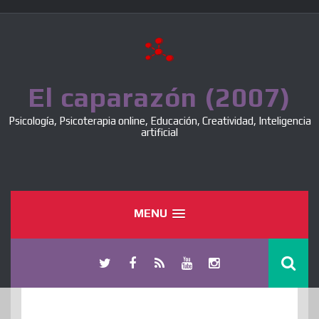
Skip
to
content
El caparazón (2007)
Psicología, Psicoterapia online, Educación, Creatividad, Inteligencia
artificial
MENU