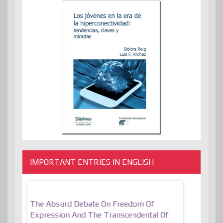
IMPORTANT ENTRIES IN ENGLISH
er, More
The Absurd Debate On Freedom Of
10 Keys To 
Expression And The Transcendental Of
Resilient