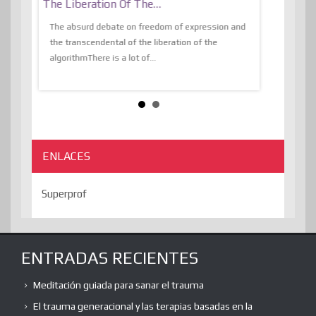
The Liberation Of The…
 know,
utopiaIt is l
tions of
The absurd debate on freedom of expression and
immersed as 
the transcendental of the liberation of the
information, t
algorithmThere is a lot of...
ENLACES
Superprof
ENTRADAS RECIENTES
Meditación guiada para sanar el trauma
El trauma generacional y las terapias basadas en la