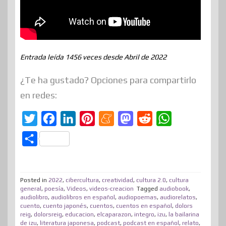
Entrada leída 1456 veces desde Abril de 2022
¿Te ha gustado? Opciones para compartirlo
en redes:
T
F
L
P
M
M
R
W
w
a
i
i
e
a
e
h
C
i
c
n
n
n
s
d
a
o
t
e
k
t
e
t
d
t
m
t
b
e
e
a
o
i
s
Posted in
2022
,
cibercultura
,
creatividad
,
cultura 2.0
,
cultura
p
general
,
poesía
,
Videos
,
videos-creacion
Tagged
audiobook
,
e
o
d
r
m
d
t
A
audiolibro
,
audiolibros en español
,
audiopoemas
,
audiorelatos
,
a
cuento
,
cuento japonés
,
cuentos
,
cuentos en español
,
dolors
r
o
I
e
e
o
p
r
reig
,
dolorsreig
,
educacion
,
elcaparazon
,
integro
,
izu
,
la bailarina
de izu
,
literatura japonesa
k
n
,
s
podcast
,
podcast en español
n
p
,
relato
,