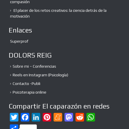
compasión
El placer de los retos creativos: la ciencia detrás de la
motivación
Enlaces
Superprof
DOLORS REIG
Sobre mi – Conferencias
Reels en Instagram (Psicología)
Contacto -Publi
Psicoterapia online
Compartir El caparazón en redes
T
F
L
P
M
M
R
W
w
a
i
i
e
a
e
h
C