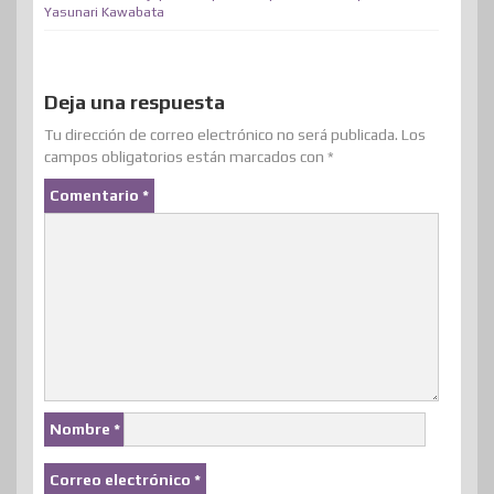
t
Yasunari Kawabata
t
i
r
Deja una respuesta
Tu dirección de correo electrónico no será publicada.
Los
campos obligatorios están marcados con
*
Comentario
*
Nombre
*
Correo electrónico
*