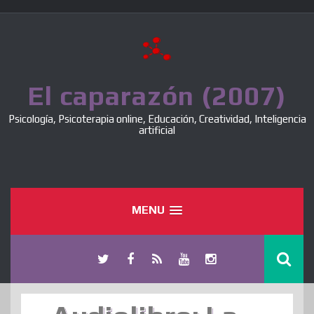
Skip
to
content
El caparazón (2007)
Psicología, Psicoterapia online, Educación, Creatividad, Inteligencia
artificial
MENU