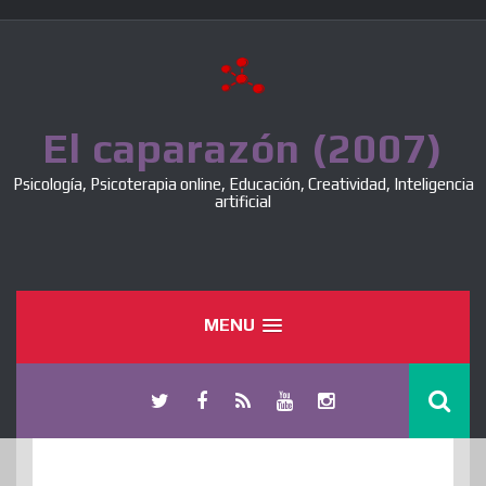
Skip
to
content
El caparazón (2007)
Psicología, Psicoterapia online, Educación, Creatividad, Inteligencia
artificial
MENU