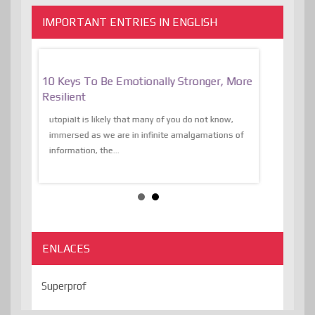
IMPORTANT ENTRIES IN ENGLISH
f
10 Keys To Be Emotionally Stronger, More
The Absurd
al Of
Resilient
Expression 
The Liberat
utopiaIt is likely that many of you do not know,
sion and
immersed as we are in infinite amalgamations of
The absurd d
e
information, the...
the transcend
algorithmThere
ENLACES
Superprof