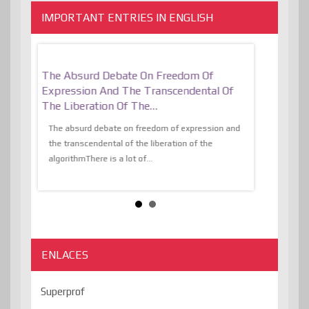
IMPORTANT ENTRIES IN ENGLISH
er, More
The Absurd Debate On Freedom Of
10 Keys To 
Expression And The Transcendental Of
Resilient
The Liberation Of The…
 know,
utopiaIt is l
tions of
The absurd debate on freedom of expression and
immersed as 
the transcendental of the liberation of the
information, t
algorithmThere is a lot of...
ENLACES
Superprof