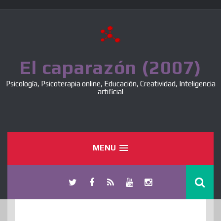
Skip
to
content
El caparazón (2007)
Psicología, Psicoterapia online, Educación, Creatividad, Inteligencia
artificial
MENU