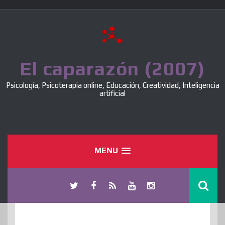
Skip
to
content
El caparazón (2007)
Psicología, Psicoterapia online, Educación, Creatividad, Inteligencia
artificial
MENU