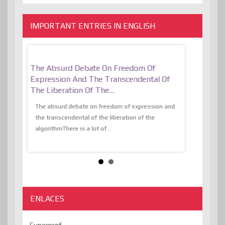
IMPORTANT ENTRIES IN ENGLISH
er, More
The Absurd Debate On Freedom Of
10 Keys To 
Expression And The Transcendental Of
Resilient
The Liberation Of The…
 know,
utopiaIt is l
tions of
The absurd debate on freedom of expression and
immersed as 
the transcendental of the liberation of the
information, t
algorithmThere is a lot of...
ENLACES