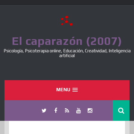
Skip
to
content
El caparazón (2007)
Psicología, Psicoterapia online, Educación, Creatividad, Inteligencia
artificial
MENU