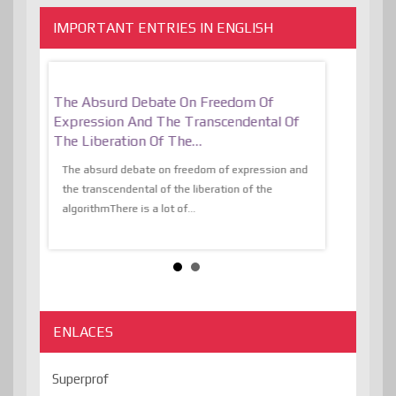
IMPORTANT ENTRIES IN ENGLISH
er, More
The Absurd Debate On Freedom Of
10 Keys To 
Expression And The Transcendental Of
Resilient
The Liberation Of The…
 know,
utopiaIt is l
tions of
The absurd debate on freedom of expression and
immersed as 
the transcendental of the liberation of the
information, t
algorithmThere is a lot of...
ENLACES
Superprof