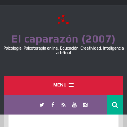
Skip
to
content
El caparazón (2007)
Psicología, Psicoterapia online, Educación, Creatividad, Inteligencia
artificial
MENU