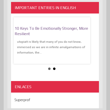
IMPORTANT ENTRIES IN ENGLISH
f
10 Keys To Be Emotionally Stronger, More
The Absurd
al Of
Resilient
Expression 
The Liberat
utopiaIt is likely that many of you do not know,
sion and
immersed as we are in infinite amalgamations of
The absurd d
e
information, the...
the transcend
algorithmThere
ENLACES
Superprof