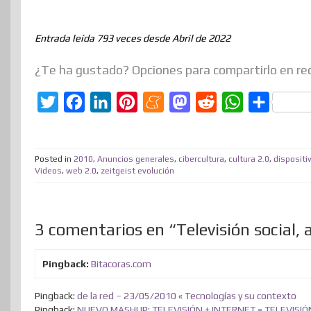
Entrada leída 793 veces desde Abril de 2022
¿Te ha gustado? Opciones para compartirlo en re
T
F
L
P
M
M
R
W
C
w
a
i
i
e
a
e
h
o
i
c
n
n
n
s
d
a
m
Posted in
2010
,
Anuncios generales
,
cibercultura
,
cultura 2.0
,
dispositi
t
e
k
t
e
t
d
t
p
Videos
,
web 2.0
,
zeitgeist evolución
t
b
e
e
a
o
i
s
a
e
o
d
r
m
d
t
A
r
3 comentarios en “Televisión social,
r
o
I
e
e
o
p
t
k
n
s
n
p
i
Pingback:
Bitacoras.com
t
r
Pingback:
de la red – 23/05/2010 « Tecnologías y su contexto
Pingback:
NUEVO MASHUP: TELEVISIÓN + INTERNET = TELEVISIÓN 2