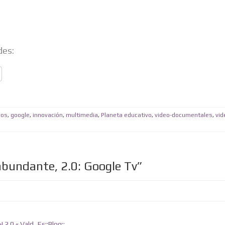
des:
vos
,
google
,
innovación
,
multimedia
,
Planeta educativo
,
video-documentales
,
vid
 abundante, 2.0: Google Tv”
.0 « Vald_Es::Blog::