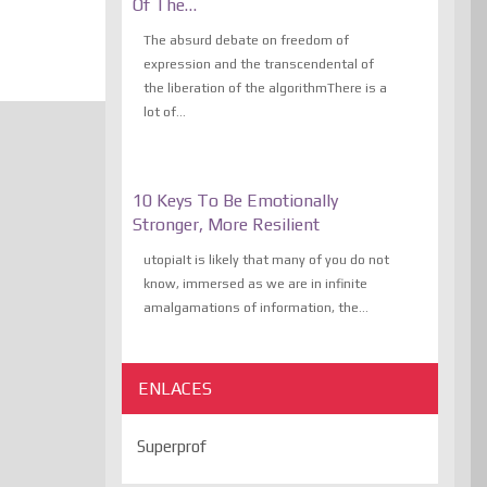
Of The…
The absurd debate on freedom of
expression and the transcendental of
the liberation of the algorithmThere is a
lot of...
10 Keys To Be Emotionally
Stronger, More Resilient
utopiaIt is likely that many of you do not
know, immersed as we are in infinite
amalgamations of information, the...
ENLACES
Superprof