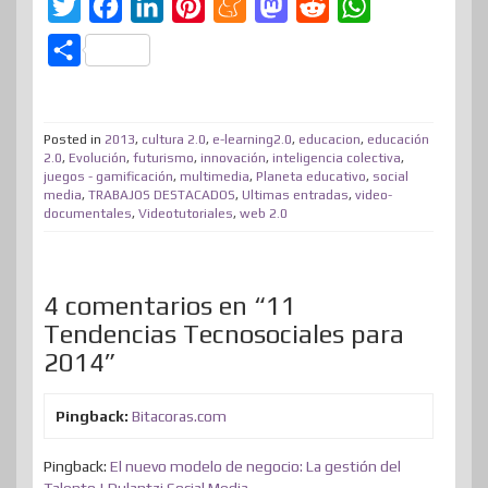
T
F
L
P
M
M
R
W
w
a
i
i
e
a
e
h
C
i
c
n
n
n
s
d
a
o
t
e
k
t
e
t
d
t
m
t
b
e
e
a
o
i
s
Posted in
2013
,
cultura 2.0
,
e-learning2.0
,
educacion
,
educación
p
2.0
,
Evolución
,
futurismo
,
innovación
,
inteligencia colectiva
,
e
o
d
r
m
d
t
A
juegos - gamificación
,
multimedia
,
Planeta educativo
,
social
a
media
,
TRABAJOS DESTACADOS
,
Ultimas entradas
,
video-
r
o
I
e
e
o
p
r
documentales
,
Videotutoriales
,
web 2.0
k
n
s
n
p
t
t
i
4 comentarios en “11
r
Tendencias Tecnosociales para
2014”
Pingback:
Bitacoras.com
Pingback:
El nuevo modelo de negocio: La gestión del
Talento | Dulantzi Social Media