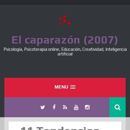
Skip
to
content
El caparazón (2007)
Psicología, Psicoterapia online, Educación, Creatividad, Inteligencia
artificial
MENU