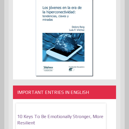
IMPORTANT ENTRIES IN ENGLISH
f
10 Keys To Be Emotionally Stronger, More
The Absurd
al Of
Resilient
Expression 