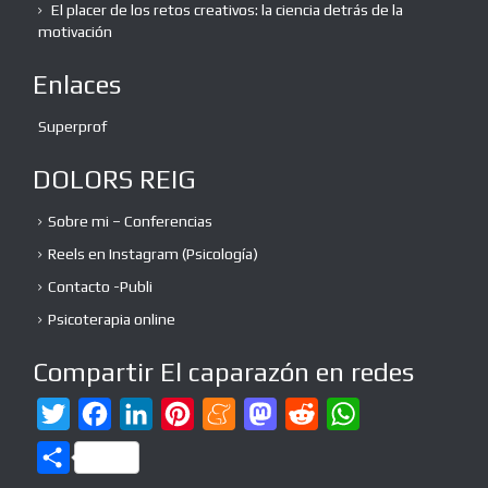
El placer de los retos creativos: la ciencia detrás de la
motivación
Enlaces
Superprof
DOLORS REIG
Sobre mi – Conferencias
Reels en Instagram (Psicología)
Contacto -Publi
Psicoterapia online
Compartir El caparazón en redes
T
F
L
P
M
M
R
W
w
a
i
i
e
a
e
h
C
i
c
n
n
n
s
d
a