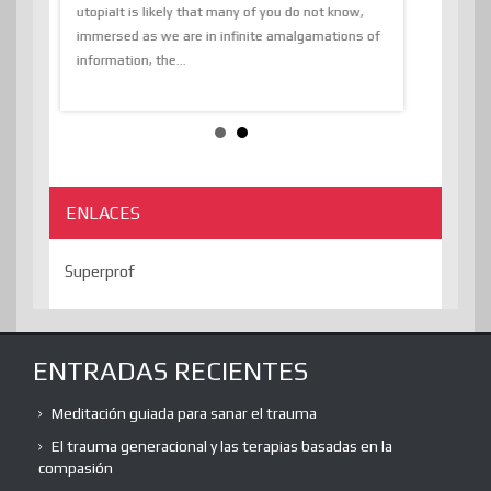
The Liberat
utopiaIt is likely that many of you do not know,
sion and
immersed as we are in infinite amalgamations of
The absurd d
e
information, the...
the transcend
algorithmThere
ENLACES
Superprof
ENTRADAS RECIENTES
Meditación guiada para sanar el trauma
El trauma generacional y las terapias basadas en la
compasión