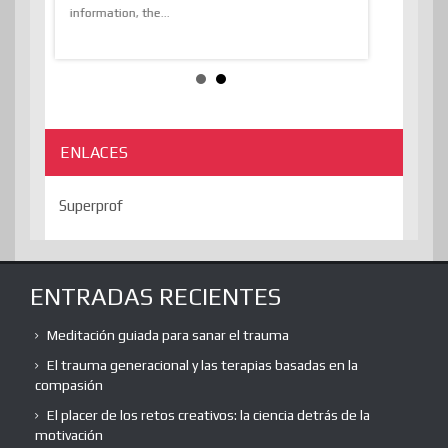
e
information, the...
the transcend
algorithmThere
ENLACES
Superprof
ENTRADAS RECIENTES
Meditación guiada para sanar el trauma
El trauma generacional y las terapias basadas en la
compasión
El placer de los retos creativos: la ciencia detrás de la
motivación