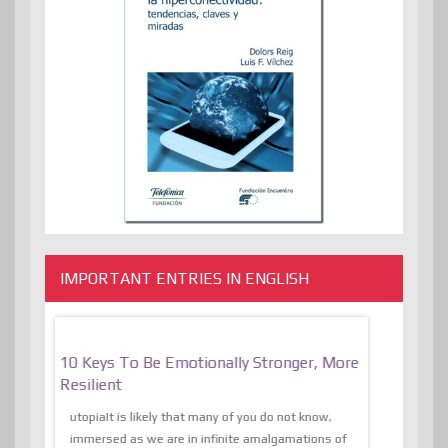
IMPORTANT ENTRIES IN ENGLISH
f
10 Keys To Be Emotionally Stronger, More
The Absurd
al Of
Resilient
Expression 
The Liberat
utopiaIt is likely that many of you do not know,
sion and
immersed as we are in infinite amalgamations of
The absurd d