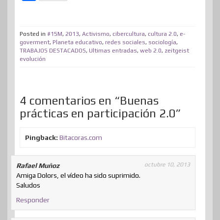
i
c
n
n
n
s
d
a
o
t
e
k
t
e
t
d
t
m
t
b
e
e
a
o
i
s
Posted in
#15M
,
2013
,
Activismo
,
cibercultura
,
cultura 2.0
,
e-
p
goverment
,
Planeta educativo
,
redes sociales
,
sociología
,
e
o
d
r
m
d
t
A
TRABAJOS DESTACADOS
,
Ultimas entradas
,
web 2.0
,
zeitgeist
a
evolución
r
o
I
e
e
o
p
r
k
n
s
n
p
t
t
i
4 comentarios en “Buenas
prácticas en participación 2.0”
r
Pingback:
Bitacoras.com
octubre 10, 2013
Rafael Muñoz
Amiga Dolors, el vídeo ha sido suprimido.
Saludos
Responder