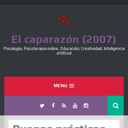
Skip
to
content
El caparazón (2007)
Psicología, Psicoterapia online, Educación, Creatividad, Inteligencia
artificial
MENU