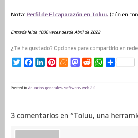
Nota:
Perfil de El caparazón en Toluu.
(aún en cons
Entrada leída 1086 veces desde Abril de 2022
¿Te ha gustado? Opciones para compartirlo en rede
T
F
L
P
M
M
R
W
C
w
a
i
i
e
a
e
h
o
i
c
n
n
n
s
d
a
m
Posted in
Anuncios generales
,
software
,
web 2.0
t
e
k
t
e
t
d
t
p
t
b
e
e
a
o
i
s
a
e
o
d
r
m
d
t
A
r
3 comentarios en “Toluu, una herramien
r
o
I
e
e
o
p
t
k
n
s
n
p
i
t
r