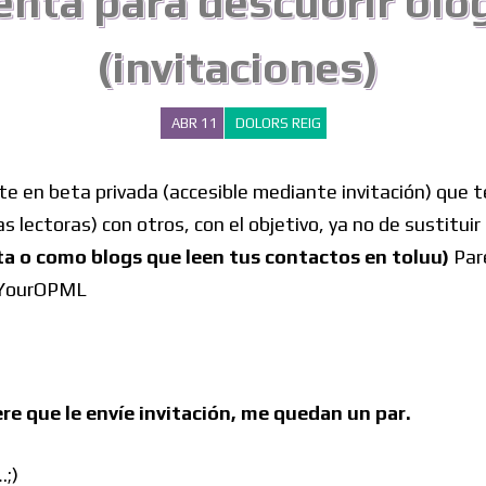
nta para descubrir blog
(invitaciones)
ABR 11
DOLORS REIG
te en beta privada (accesible mediante invitación) que
 lectoras) con otros, con el objetivo, ya no de sustituir 
cta o como blogs que leen tus contactos en toluu)
Pare
reYourOPML
ere que le envíe invitación, me quedan un par.
.;)