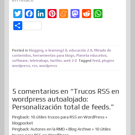
T
F
L
P
M
M
R
W
w
a
i
i
e
a
e
h
C
i
c
n
n
n
s
d
a
o
t
e
k
t
e
t
d
t
m
t
b
e
e
a
o
i
s
Posted in
blogging
,
e-learning2.0
,
educación 2.0
,
filtrado de
p
contenidos
,
herramientas para blogs
,
Planeta educativo
,
e
o
d
r
m
d
t
A
software
,
teletrabajo
,
twitter
,
web 2.0
Tagged
feed
,
plugins
a
wordpress
,
rss
,
wordpress
r
o
I
e
e
o
p
r
k
n
s
n
p
t
t
i
5 comentarios en “Trucos RSS en
wordpress autoalojado:
r
Personalización total de feeds.”
Pingback: 10 útiles trucos para RSS en WordPress »
blogpocket
Pingback: Autores en la RMD » Blog Archive » 10 útiles
trucos para RSS en WordPress