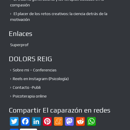
compasión
El placer de los retos creativos: la ciencia detrás de la
motivación
Enlaces
Superprof
DOLORS REIG
Sobre mi – Conferencias
Reels en Instagram (Psicología)
Contacto -Publi
Psicoterapia online
Compartir El caparazón en redes
T
F
L
P
M
M
R
W
w
a
i
i
e
a
e
h