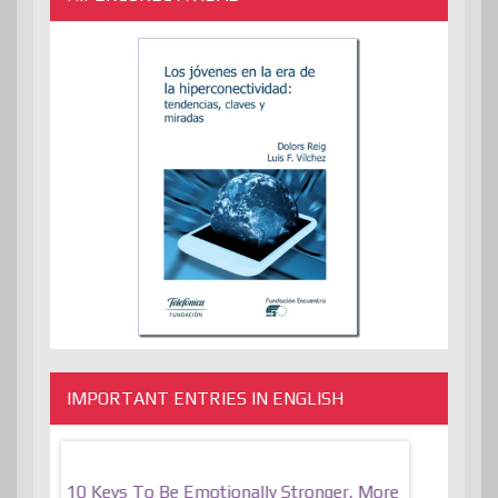
IMPORTANT ENTRIES IN ENGLISH
f
10 Keys To Be Emotionally Stronger, More
The Absurd