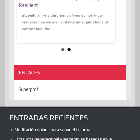
al Of
Resilient
Expression 
The Liberat
utopiaIt is likely that many of you do not know,
sion and
immersed as we are in infinite amalgamations of
The absurd d
e
information, the...
the transcend
algorithmThere
ENLACES
Superprof
ENTRADAS RECIENTES
Meditación guiada para sanar el trauma
El trauma generacional y las terapias basadas en la