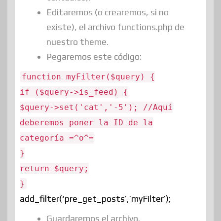
Editaremos (o crearemos, si no
existe), el archivo functions.php de
nuestro theme.
Pegaremos este código:
function myFilter($query) {
if ($query->is_feed) {
$query->set('cat','-5'); //Aquí
deberemos poner la ID de la
categoría =^o^=
}
return $query;
}
add_filter(‘pre_get_posts’,’myFilter’);
Guardaremos el archivo.