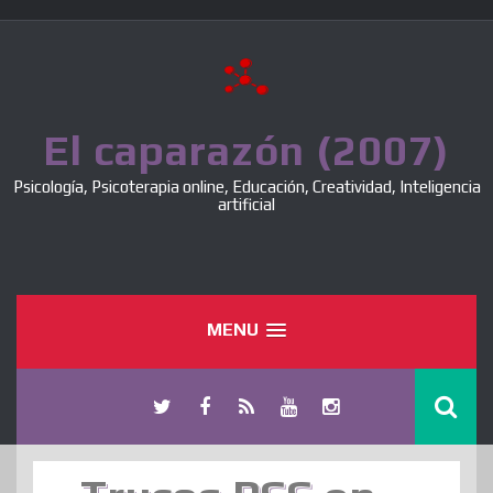
Skip
to
content
El caparazón (2007)
Psicología, Psicoterapia online, Educación, Creatividad, Inteligencia
artificial
MENU