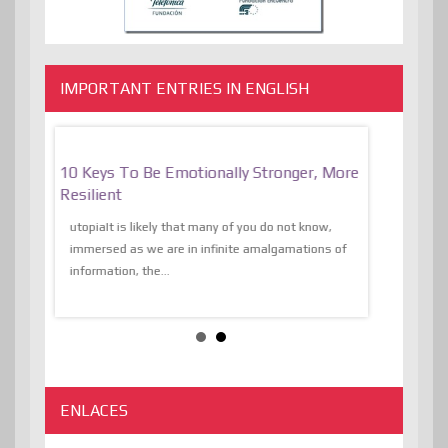
IMPORTANT ENTRIES IN ENGLISH
f
10 Keys To Be Emotionally Stronger, More
The Absurd
al Of
Resilient
Expression 
The Liberat
utopiaIt is likely that many of you do not know,
sion and
immersed as we are in infinite amalgamations of
The absurd d
e
information, the...
the transcend
algorithmThere
ENLACES