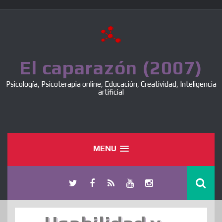
Skip
to
content
El caparazón (2007)
Psicología, Psicoterapia online, Educación, Creatividad, Inteligencia
artificial
MENU