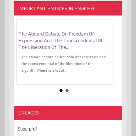
IMPORTANT ENTRIES IN ENGLISH
er, More
The Absurd Debate On Freedom Of
10 Keys To 
Expression And The Transcendental Of
Resilient
The Liberation Of The…
 know,
utopiaIt is l
tions of
The absurd debate on freedom of expression and
immersed as 
the transcendental of the liberation of the
information, t
algorithmThere is a lot of...
ENLACES
Superprof