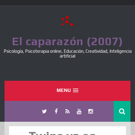
Skip
to
content
El caparazón (2007)
Psicología, Psicoterapia online, Educación, Creatividad, Inteligencia
artificial
MENU