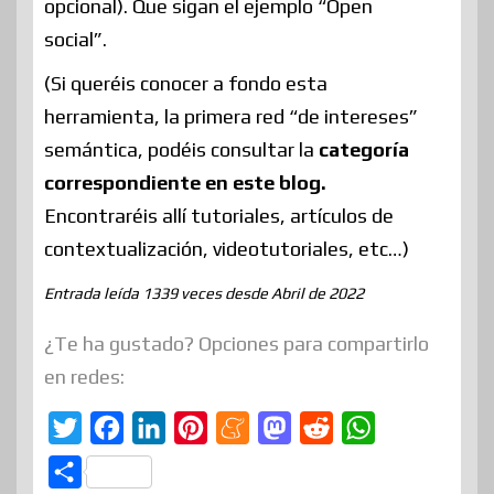
opcional). Que sigan el ejemplo “Open
social”.
(Si queréis conocer a fondo esta
herramienta, la primera red “de intereses”
semántica, podéis consultar la
categoría
correspondiente en este blog.
Encontraréis allí tutoriales, artículos de
contextualización, videotutoriales, etc…)
Entrada leída 1339 veces desde Abril de 2022
¿Te ha gustado? Opciones para compartirlo
en redes:
T
F
L
P
M
M
R
W
w
a
i
i
e
a
e
h
C
i
c
n
n
n
s
d
a