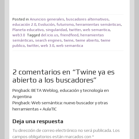
o
t
e
k
t
e
t
d
t
m
t
b
e
e
a
o
i
s
Posted in
Anuncios generales
,
buscadores alternativos
,
p
educación 2.0
,
Evolución
,
futurismo
,
herramientas semánticas
,
e
o
d
r
m
d
t
A
Planeta educativo
,
singularidad
,
twitter
,
web semantica
,
a
web3.0
Tagged
del.icio.us
,
friendfeed
,
herramientas
r
o
I
e
e
o
p
r
semánticas
,
search engines
,
twine
,
twine abierto
,
twine
publico
,
twitter
k
,
web 3.0
n
,
web semantica
s
n
p
t
t
i
r
2 comentarios en “Twine ya es
abierto a los buscadores”
Pingback: BETA Weblog, educación y tecnología en
Argentina
Pingback: Web semántica: nuevo buscador y otras
herramientas « AulaTIC
Deja una respuesta
Tu dirección de correo electrónico no será publicada.
Los
campos obligatorios están marcados con
*