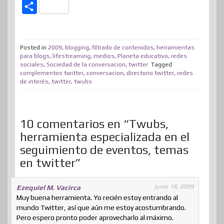
w
a
i
i
e
a
e
h
C
i
c
n
n
n
s
d
a
o
t
e
k
t
e
t
d
t
m
t
b
e
e
a
o
i
s
Posted in
2009
,
blogging
,
filtrado de contenidos
,
herramientas
p
para blogs
,
lifestreaming
,
medios
,
Planeta educativo
,
redes
e
o
d
r
m
d
t
A
sociales
,
Sociedad de la conversacion
,
twitter
Tagged
a
complementos twitter
,
conversacion
,
directorio twitter
,
redes
r
o
I
e
e
o
p
r
de interés
,
twitter
,
twubs
k
n
s
n
p
t
t
i
10 comentarios en “Twubs,
r
herramienta especializada en el
seguimiento de eventos, temas
en twitter”
junio 18, 2009
Ezequiel M. Vacirca
Muy buena herramienta. Yo recién estoy entrando al
mundo Twitter, así que aún me estoy acostumbrando.
Pero espero pronto poder aprovecharlo al máximo.