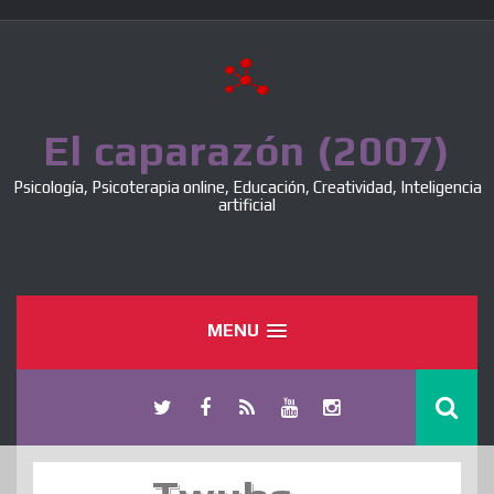
Skip
to
content
El caparazón (2007)
Psicología, Psicoterapia online, Educación, Creatividad, Inteligencia
artificial
MENU