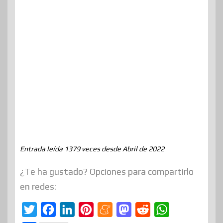
Entrada leída 1379 veces desde Abril de 2022
¿Te ha gustado? Opciones para compartirlo
en redes:
T
F
L
P
M
M
R
W