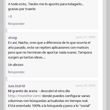
A todo esto, Twubs me lo apunto para indagarlo…
gracias por traerlo
:-)
Responder
junio 21, 2009
dreig
Es así, Nacho, creo que a diferencia de lo que ocurría el
año pasado, este se repiten aplicaciones con matices
pero que no terminan de aportar nada nuevo. Tampoco
surgen ya tantas ideas….
Un abrazo
Responder
junio 29, 2009
luis.tic616
Mi granito de arena – descubrí el otro día
http://monitter.com/
donde puedes configurar varias
columnas con búsquedas actualizdas en tiempo real.
EStá orientado 100% a la búsqueda y poco a lo “social”