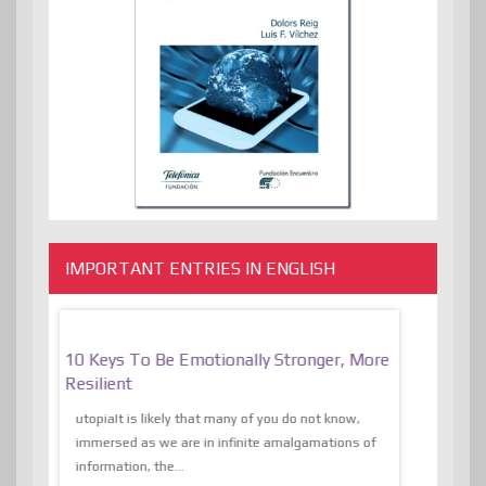
IMPORTANT ENTRIES IN ENGLISH
f
10 Keys To Be Emotionally Stronger, More
The Absurd
al Of
Resilient
Expression 
The Liberat
utopiaIt is likely that many of you do not know,
sion and
immersed as we are in infinite amalgamations of
The absurd d
e
information, the...
the transcend