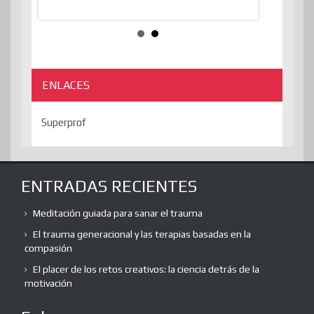
algorithmThere
ENLACES
Superprof
ENTRADAS RECIENTES
Meditación guiada para sanar el trauma
El trauma generacional y las terapias basadas en la
compasión
El placer de los retos creativos: la ciencia detrás de la
motivación