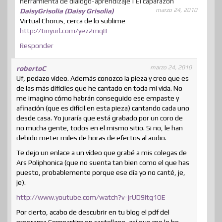
herramienta de diálogo-aprendizaje | El caparazon
marzo 24, 2010
DaisyGrisolia (Daisy Grisolia)
Virtual Chorus, cerca de lo sublime
http://tinyurl.com/yez2mq8
Responder
marzo 24, 2010
robertoC
Uf, pedazo vídeo. Además conozco la pieza y creo que es
de las más difíciles que he cantado en toda mi vida. No
me imagino cómo habrán conseguido ese empaste y
afinación (que es difícil en esta pieza) cantando cada uno
desde casa. Yo juraría que está grabado por un coro de
no mucha gente, todos en el mismo sitio. Si no, le han
debido meter miles de horas de efectos al audio.
Te dejo un enlace a un vídeo que grabé a mis colegas de
Ars Poliphonica (que no suenta tan bien como el que has
puesto, probablemente porque ese día yo no canté, je,
je).
http://www.youtube.com/watch?v=jrUD9ltg1OE
Por cierto, acabo de descubrir en tu blog el pdf del