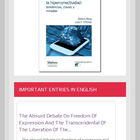
IMPORTANT ENTRIES IN ENGLISH
er, More
The Absurd Debate On Freedom Of
10 Keys To 
Expression And The Transcendental Of
Resilient
The Liberation Of The…
 know,
utopiaIt is l
tions of
The absurd debate on freedom of expression and
immersed as 