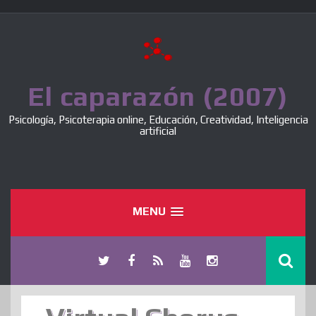
Skip
to
content
El caparazón (2007)
Psicología, Psicoterapia online, Educación, Creatividad, Inteligencia
artificial
MENU