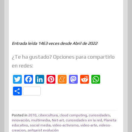
Entrada leída 1463 veces desde Abril de 2022
¿Te ha gustado? Opciones para compartirlo
en redes:
T
F
L
P
M
M
R
W
w
a
i
i
e
a
e
h
C
i
c
n
n
n
s
d
a
o
t
e
k
t
e
t
d
t
m
t
b
e
e
a
o
i
s
Posted in
2010
,
cibercultura
,
cloud computing
,
curiosidades
,
p
innovación
,
multimedia
,
Net-art, curiosidades en la red
,
Planeta
e
o
d
r
m
d
t
A
educativo
,
social media
,
video-activismo
,
video-arte
,
videos-
a
creacion
,
zeitgeist evolución