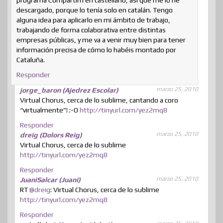
programa Compartim en castellano, así que me lo he
descargado, porque lo tenía solo en catalán. Tengo
alguna idea para aplicarlo en mi ámbito de trabajo,
trabajando de forma colaborativa entre distintas
empresas públicas, y me va a venir muy bien para tener
información precisa de cómo lo habéis montado por
Cataluña.
Responder
marzo 25, 2010
jorge_baron (Ajedrez Escolar)
Virtual Chorus, cerca de lo sublime, cantando a coro
“virtualmente”! :-O
http://tinyurl.com/yez2mq8
Responder
marzo 25, 2010
dreig (Dolors Reig)
Virtual Chorus, cerca de lo sublime
http://tinyurl.com/yez2mq8
Responder
marzo 25, 2010
JuaniSalcar (Juani)
RT
@dreig
: Virtual Chorus, cerca de lo sublime
http://tinyurl.com/yez2mq8
Responder