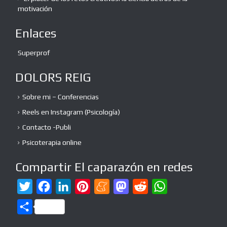
motivación
Enlaces
Superprof
DOLORS REIG
Sobre mi – Conferencias
Reels en Instagram (Psicología)
Contacto -Publi
Psicoterapia online
Compartir El caparazón en redes
T
F
L
P
M
M
R
W
w
a
i
i
e
a
e
h
C
i
c
n
n
n
s
d
a
o