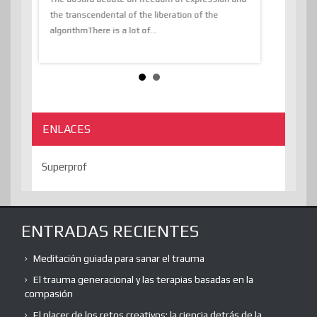
the transcendental of the liberation of the
information, t
algorithmThere is a lot of...
ENLACES
Superprof
ENTRADAS RECIENTES
Meditación guiada para sanar el trauma
El trauma generacional y las terapias basadas en la
compasión
El placer de los retos creativos: la ciencia detrás de la