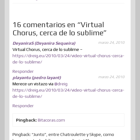
r
o
I
e
e
o
p
r
k
n
s
n
p
t
t
i
16 comentarios en “Virtual
Chorus, cerca de lo sublime”
r
marzo 24, 2010
DeyaniraS (Deyanira Sequeira)
Virtual Chorus, cerca de lo sublime –
https://dreig.eu/2010/03/24/video-virtual-chorus-cerca-
de-lo-sublime/
Responder
marzo 24, 2010
playantu (pedro layant)
Merece un vistazo via
@dreig
https://dreig.eu/2010/03/24/video-virtual-chorus-cerca-
de-lo-sublime/
Responder
Pingback:
Bitacoras.com
Pingback: “Junto”, entre Chatroulette y Skype, como