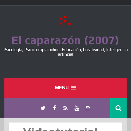
Skip
to
content
El caparazón (2007)
Psicología, Psicoterapia online, Educación, Creatividad, Inteligencia
artificial
MENU