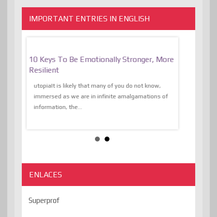
IMPORTANT ENTRIES IN ENGLISH
f
10 Keys To Be Emotionally Stronger, More
The Absurd
al Of
Resilient
Expression 
The Liberat
utopiaIt is likely that many of you do not know,
sion and
immersed as we are in infinite amalgamations of
The absurd d
e
information, the...
the transcend
algorithmThere
ENLACES
Superprof