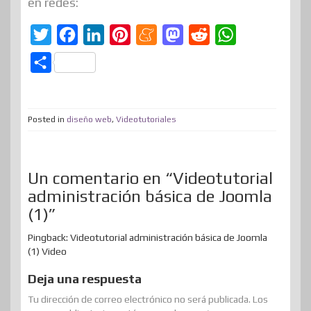
en redes:
T
F
L
P
M
M
R
W
w
a
i
i
e
a
e
h
C
i
c
n
n
n
s
d
a
o
t
e
k
t
e
t
d
t
m
t
b
e
e
a
o
i
s
Posted in
diseño web
,
Videotutoriales
p
e
o
d
r
m
d
t
A
a
r
o
I
e
e
o
p
r
Un comentario en “Videotutorial
k
n
s
n
p
t
administración básica de Joomla
t
i
(1)”
r
Pingback: Videotutorial administración básica de Joomla
(1) Video
Deja una respuesta
Tu dirección de correo electrónico no será publicada.
Los