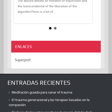
tions of
The absurd debate on freedom of expression and
immersed as 
the transcendental of the liberation of the
information, t
algorithmThere is a lot of...
ENLACES
Superprof
ENTRADAS RECIENTES
Meditación guiada para sanar el trauma
El trauma generacional y las terapias basadas en la
compasión