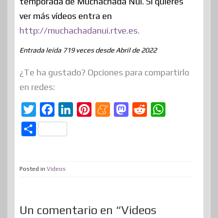
temporada de Muchachada Nui. Si quieres
ver más vídeos entra en
http://muchachadanui.rtve.es.
Entrada leída 719 veces desde Abril de 2022
¿Te ha gustado? Opciones para compartirlo
en redes:
T
F
L
P
M
M
R
W
w
a
i
i
e
a
e
h
C
i
c
n
n
n
s
d
a
o
t
e
k
t
e
t
d
t
m
t
b
e
e
a
o
i
s
Posted in
Videos
p
e
o
d
r
m
d
t
A
a
r
o
I
e
e
o
p
r
Un comentario en “Videos
k
n
s
n
p
t