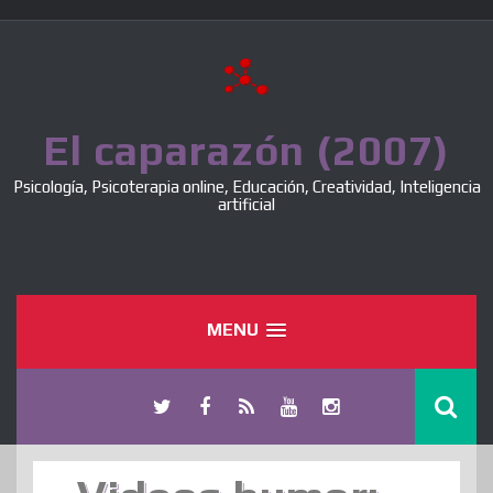
Skip
to
content
El caparazón (2007)
Psicología, Psicoterapia online, Educación, Creatividad, Inteligencia
artificial
MENU