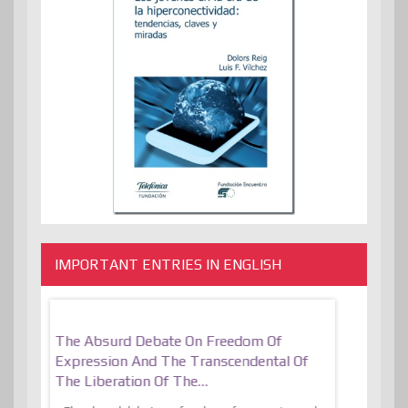
IMPORTANT ENTRIES IN ENGLISH
er, More
The Absurd Debate On Freedom Of
10 Keys To 
Expression And The Transcendental Of
Resilient
The Liberation Of The…
 know,
utopiaIt is l