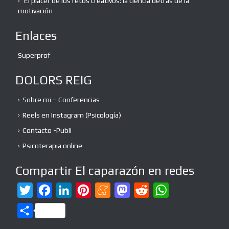
El placer de los retos creativos: la ciencia detrás de la
motivación
Enlaces
Superprof
DOLORS REIG
Sobre mi – Conferencias
Reels en Instagram (Psicología)
Contacto -Publi
Psicoterapia online
Compartir El caparazón en redes
T
F
L
P
M
M
R
W
w
a
i
i
e
a
e
h
C
i
c
n
n
n
s
d
a
o