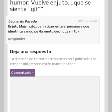
humor: Vuelve enjuto….que se
t
i
siente “gif””
r
abril 11, 2008
Leonardo Parada
Enjuto Mojamuto…definitivamente el personaje que
identifica a muchos (lamento decirlo…a mi tb).
Responder
Deja una respuesta
Tu dirección de correo electrónico no será publicada.
Los
campos obligatorios están marcados con
*
Comentario
*