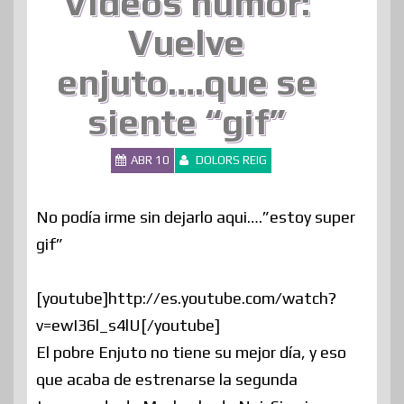
Videos humor:
Vuelve
enjuto….que se
siente “gif”
ABR 10
DOLORS REIG
No podía irme sin dejarlo aqui….”estoy super
gif”
[youtube]http://es.youtube.com/watch?
v=ewI36l_s4lU[/youtube]
El pobre Enjuto no tiene su mejor día, y eso
que acaba de estrenarse la segunda