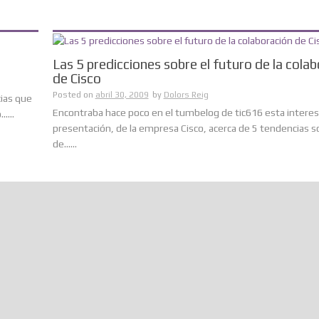
Las 5 predicciones sobre el futuro de la cola
de Cisco
Posted on
abril 30, 2009
by
Dolors Reig
cias que
Encontraba hace poco en el tumbelog de tic616 esta intere
....
presentación, de la empresa Cisco, acerca de 5 tendencias s
de......