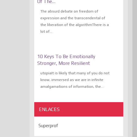
Of The…
The absurd debate on freedom of
expression and the transcendental of
the liberation of the algorithmThere is a
lot of...
10 Keys To Be Emotionally
Stronger, More Resilient
utopiaIt is likely that many of you do not
know, immersed as we are in infinite
amalgamations of information, the...
ENLACES
Superprof