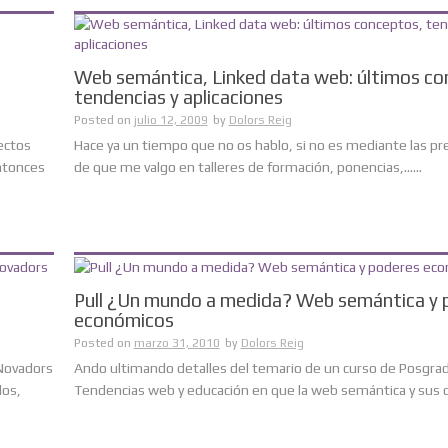
Web semántica, Linked data web: últimos co
tendencias y aplicaciones
Posted on
julio 12, 2009
by
Dolors Reig
ectos
Hace ya un tiempo que no os hablo, si no es mediante las p
ntonces
de que me valgo en talleres de formación, ponencias,......
,
Pull ¿Un mundo a medida? Web semántica y 
económicos
Posted on
marzo 31, 2010
by
Dolors Reig
 Novadors
Ando ultimando detalles del temario de un curso de Posgra
dos,
Tendencias web y educación en que la web semántica y sus des