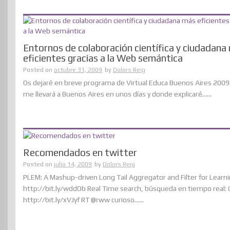
Entornos de colaboración científica y ciudadana
eficientes gracias a la Web semántica
Posted on
octubre 31, 2009
by
Dolors Reig
Os dejaré en breve programa de Virtual Educa Buenos Aires 2009
me llevará a Buenos Aires en unos días y donde explicaré......
Recomendados en twitter
Posted on
julio 14, 2009
by
Dolors Reig
PLEM: A Mashup-driven Long Tail Aggregator and Filter for Learn
http://bit.ly/wddOb Real Time search, búsqueda en tiempo real: C
http://bit.ly/xVJyf RT @rww curioso......