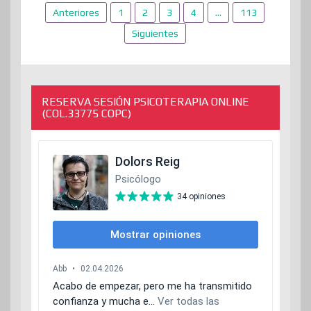
Paginación
Anteriores
1
2
3
4
…
113
de
Siguientes
entradas
RESERVA SESIÓN PSICOTERAPIA ONLINE
(COL.33775 COPC)