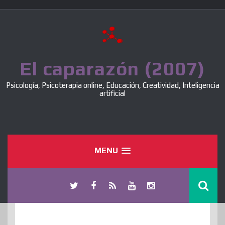
Skip
to
content
El caparazón (2007)
Psicología, Psicoterapia online, Educación, Creatividad, Inteligencia
artificial
MENU