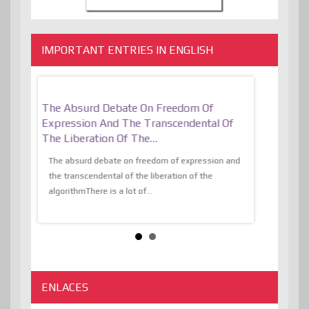
IMPORTANT ENTRIES IN ENGLISH
er, More
The Absurd Debate On Freedom Of
10 Keys To 
Expression And The Transcendental Of
Resilient
The Liberation Of The…
 know,
utopiaIt is l
tions of
The absurd debate on freedom of expression and
immersed as 
the transcendental of the liberation of the
information, t
algorithmThere is a lot of...
ENLACES