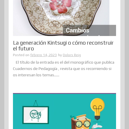
La generación Kintsugi o cómo reconstruir
el futuro
Posted on
febrero 14, 2023
by
Dolors Reig
El título de la entrada es el del monográfico que publica
Cuadernos de Pedagogía , revista que os recomiendo si
os interesan los temas......