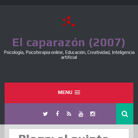
Skip
to
content
El caparazón (2007)
Psicología, Psicoterapia online, Educación, Creatividad, Inteligencia
artificial
MENU