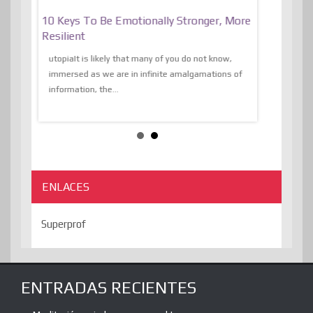
f
10 Keys To Be Emotionally Stronger, More
The Absurd
al Of
Resilient
Expression 
The Liberat
utopiaIt is likely that many of you do not know,
sion and
immersed as we are in infinite amalgamations of
The absurd d
e
information, the...
the transcend
algorithmThere
ENLACES
Superprof
ENTRADAS RECIENTES