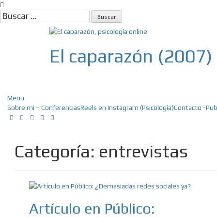
Skip
to
Buscar:
content
El caparazón (2007)
Psicología, Psicoterapia online, E
Menu
Sobre mi – Conferencias
Reels en Instagram (Psicología)
Contacto -Pub
Categoría:
entrevistas
Artículo en Público: