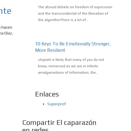
The absurd debate on freedom of expression
nte
and the transcendental of the liberation of
the algorithmThere is a lot of...
ón hacen
na Díaz,
10 Keys To Be Emotionally Stronger,
More Resilient
utopiaIt is likely that many of you do not
know, immersed as we are in infinite
amalgamations of information, the...
Enlaces
Superprof
Compartir El caparazón
en redes