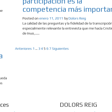
participación es la
competencia más importa
ue
Posted on
enero 11, 2011
by
Dolors Reig
La calidad de las preguntas y la fidelidad de la transcripci
especialmente relevante la entrevista que me hacía Cristi
de Inuo,......
Paginación
Anteriores
1
…
3
4
5
6
7
Siguientes
a
de
entradas
pueda
ns
aces
DOLORS REIG