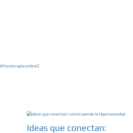
ducación, Creatividad, Inteligencia artifici
li
Psicoterapia online
Ideas que conectan: