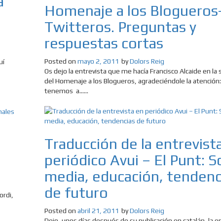
a
Homenaje a los Blogueros
Twitteros. Preguntas y
respuestas cortas
Posted on
mayo 2, 2011
by
Dolors Reig
uí
Os dejo la entrevista que me hacía Francisco Alcaide en la 
del Homenaje a los Blogueros, agradeciéndole la atención
tenemos a......
Traducción de la entrevist
periódico Avui – El Punt: S
media, educación, tendenc
de futuro
ordi,
Posted on
abril 21, 2011
by
Dolors Reig
Dejo, unos días después de su publicación en catalán, la e