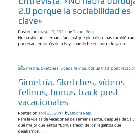
Entrevista: «No habrá burbuj
2.0 porque la sociabilidad es
clave»
Posted on
mayo 13, 2011
by
Dolors Reig
No ha sido una semana fácil, así que pido disculpas también aq
por mi ausencia. Os dejo hoy, cuando he encontrado ya un......
Simetría, Sketches, vídeos
felinos, bonus track post
vacacionales
Posted on
abril 25, 2011
by
Dolors Reig
Para la vuelta de vacaciones de semana santa, después de St. J
qué mejor que estos “Bonus track” de los regalitos que
dejábamos......