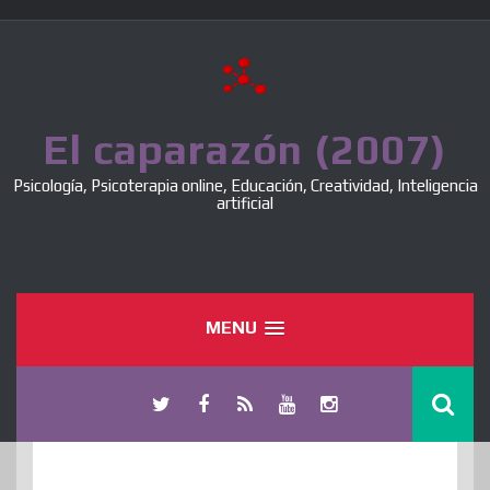
Skip
to
content
El caparazón (2007)
Psicología, Psicoterapia online, Educación, Creatividad, Inteligencia
artificial
MENU