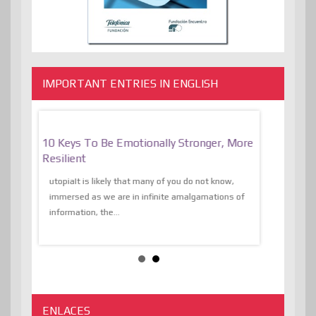
IMPORTANT ENTRIES IN ENGLISH
f
10 Keys To Be Emotionally Stronger, More
The Absurd
al Of
Resilient
Expression 
The Liberat
utopiaIt is likely that many of you do not know,
sion and
immersed as we are in infinite amalgamations of
The absurd d
e
information, the...
the transcend
algorithmThere
ENLACES