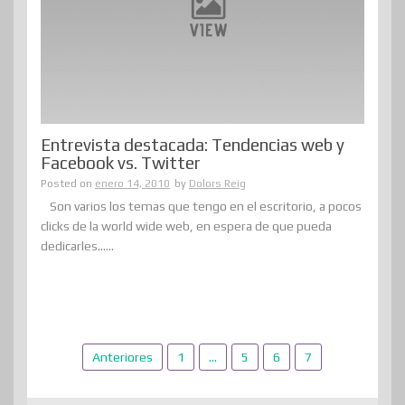
Entrevista destacada: Tendencias web y
Facebook vs. Twitter
Posted on
enero 14, 2010
by
Dolors Reig
Son varios los temas que tengo en el escritorio, a pocos
clicks de la world wide web, en espera de que pueda
dedicarles......
Paginación
Anteriores
1
…
5
6
7
de