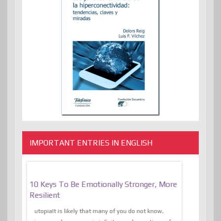
IMPORTANT ENTRIES IN ENGLISH
f
10 Keys To Be Emotionally Stronger, More
The Absurd
al Of
Resilient
Expression 
The Liberat
utopiaIt is likely that many of you do not know,