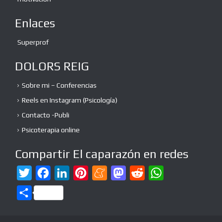
Enlaces
Superprof
DOLORS REIG
Sobre mi – Conferencias
Reels en Instagram (Psicología)
Contacto -Publi
Psicoterapia online
Compartir El caparazón en redes
T
F
L
P
M
M
R
W
w
a
i
i
e
a
e
h
C
i
c
n
n
n
s
d
a
o
t
e
k
t
e
t
d
t