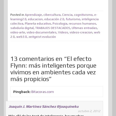
o
t
e
k
t
e
t
d
t
m
t
b
e
e
a
o
i
s
Posted in
Aprendizaje
,
cibercultura
,
Ciencia
,
cognitivismo
,
e-
p
learning2.0
,
educacion
,
educación 2.0
,
futurismo
,
inteligencia
e
o
d
r
m
d
t
A
colectiva
,
Planeta educativo
,
Psicologia
,
recursos humanos
,
a
sabiduría digital
,
TRABAJOS DESTACADOS
,
Ultimas entradas
,
r
o
I
e
e
o
p
r
video-arte
,
video-documentales
,
Videos
,
videos-creacion
,
web
2.0
,
web3.0
,
zeitgeist evolución
k
n
s
n
p
t
t
i
r
13 comentarios en “El efecto
Flynn: más inteligentes porque
vivimos en ambientes cada vez
más propicios”
Pingback:
Bitacoras.com
Joaquín J. Martínez Sánchez @joaquineku
octubre 2, 2012
Más allá de los test de inteligencia, hay muchas