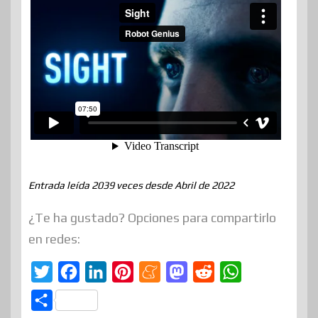
Entrada leída 2039 veces desde Abril de 2022
¿Te ha gustado? Opciones para compartirlo
en redes:
T
F
L
P
M
M
R
W
w
a
i
i
e
a
e
h
C
i
c
n
n
n
s
d
a