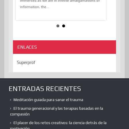
sion and
immersed as we are in infinite amalgamations of
The absurd d
e
information, the...
the transcend
algorithmThere
ENLACES
Superprof
ENTRADAS RECIENTES
Meditación guiada para sanar el trauma
El trauma generacional y las terapias basadas en la
compasión
El placer de los retos creativos: la ciencia detrás de la
motivación