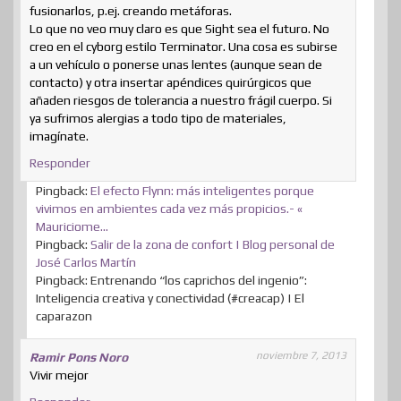
fusionarlos, p.ej. creando metáforas.
Lo que no veo muy claro es que Sight sea el futuro. No
creo en el cyborg estilo Terminator. Una cosa es subirse
a un vehículo o ponerse unas lentes (aunque sean de
contacto) y otra insertar apéndices quirúrgicos que
añaden riesgos de tolerancia a nuestro frágil cuerpo. Si
ya sufrimos alergias a todo tipo de materiales,
imagínate.
Responder
Pingback:
El efecto Flynn: más inteligentes porque
vivimos en ambientes cada vez más propicios.- «
Mauriciome…
Pingback:
Salir de la zona de confort | Blog personal de
José Carlos Martín
Pingback: Entrenando “los caprichos del ingenio”:
Inteligencia creativa y conectividad (#creacap) | El
caparazon
noviembre 7, 2013
Ramir Pons Noro
Vivir mejor