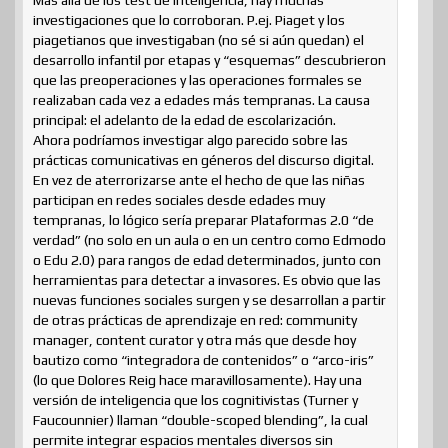
investigaciones que lo corroboran. P.ej. Piaget y los
piagetianos que investigaban (no sé si aún quedan) el
desarrollo infantil por etapas y “esquemas” descubrieron
que las preoperaciones y las operaciones formales se
realizaban cada vez a edades más tempranas. La causa
principal: el adelanto de la edad de escolarización.
Ahora podríamos investigar algo parecido sobre las
prácticas comunicativas en géneros del discurso digital.
En vez de aterrorizarse ante el hecho de que las niñas
participan en redes sociales desde edades muy
tempranas, lo lógico sería preparar Plataformas 2.0 “de
verdad” (no solo en un aula o en un centro como Edmodo
o Edu 2.0) para rangos de edad determinados, junto con
herramientas para detectar a invasores. Es obvio que las
nuevas funciones sociales surgen y se desarrollan a partir
de otras prácticas de aprendizaje en red: community
manager, content curator y otra más que desde hoy
bautizo como “integradora de contenidos” o “arco-iris”
(lo que Dolores Reig hace maravillosamente). Hay una
versión de inteligencia que los cognitivistas (Turner y
Faucounnier) llaman “double-scoped blending”, la cual
permite integrar espacios mentales diversos sin