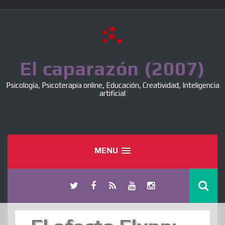
Skip
to
content
El caparazón (2007)
Psicología, Psicoterapia online, Educación, Creatividad, Inteligencia
artificial
MENU