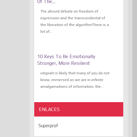
Of The…
The absurd debate on freedom of
expression and the transcendental of
the liberation of the algorithmThere is a
lot of...
10 Keys To Be Emotionally
Stronger, More Resilient
utopiaIt is likely that many of you do not
know, immersed as we are in infinite
amalgamations of information, the...
ENLACES
Superprof