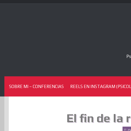
Skip
to
content
Ps
SOBRE MI – CONFERENCIAS
REELS EN INSTAGRAM (PSICOL
El fin de la
O