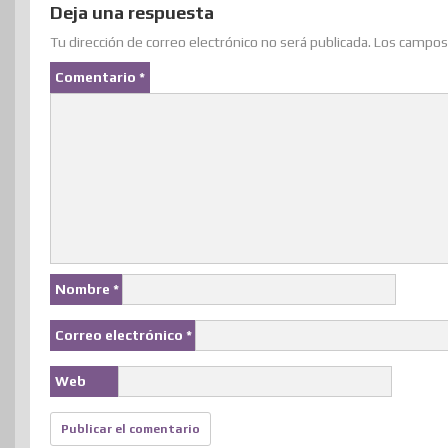
Deja una respuesta
r
o
I
e
e
o
p
t
Tu dirección de correo electrónico no será publicada.
Los campos 
k
n
s
n
p
i
Comentario
*
t
r
Nombre
*
Correo electrónico
*
Web