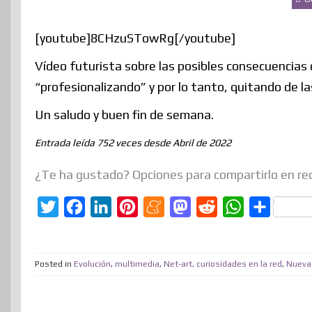
[youtube]8CHzuSTowRg[/youtube]
Vídeo futurista sobre las posibles consecuencias 
“profesionalizando” y por lo tanto, quitando de l
Un saludo y buen fin de semana.
Entrada leída 752 veces desde Abril de 2022
¿Te ha gustado? Opciones para compartirlo en re
T
F
L
P
M
M
R
W
C
w
a
i
i
e
a
e
h
o
i
c
n
n
n
s
d
a
m
Posted in
Evolución
,
multimedia
,
Net-art, curiosidades en la red
,
Nuevas
t
e
k
t
e
t
d
t
p
t
b
e
e
a
o
i
s
a
e
o
d
r
m
d
t
A
r