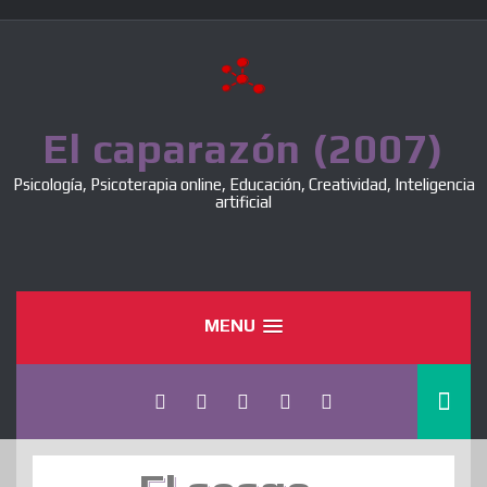
Skip
to
content
El caparazón (2007)
Psicología, Psicoterapia online, Educación, Creatividad, Inteligencia
artificial
MENU