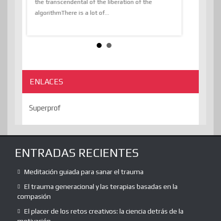
the transcendental of the liberation of the
information, t
algorithmThere is a lot of...
ENLACES
Superprof
ENTRADAS RECIENTES
Meditación guiada para sanar el trauma
El trauma generacional y las terapias basadas en la
compasión
El placer de los retos creativos: la ciencia detrás de la