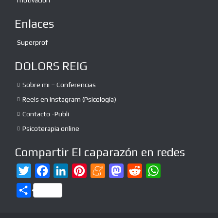
motivación
Enlaces
Superprof
DOLORS REIG
Sobre mi – Conferencias
Reels en Instagram (Psicología)
Contacto -Publi
Psicoterapia online
Compartir El caparazón en redes
T
F
L
P
M
M
R
W
w
a
i
i
e
a
e
h
C
i
c
n
n
n
s
d
a
o
t
e
k
t
e
t
d
t