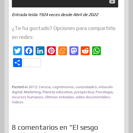
Entrada leída 1924 veces desde Abril de 2022
¿Te ha gustado? Opciones para compartirlo
en redes:
T
F
L
P
M
M
R
W
w
a
i
i
e
a
e
h
C
i
c
n
n
n
s
d
a
o
t
e
k
t
e
t
d
t
m
t
b
e
e
a
o
i
s
Posted in
2013
,
Ciencia
,
cognitivismo
,
curiosidades
,
intuición
p
digital
,
Marketing
,
Planeta educativo
,
prospectiva
,
Psicologia
,
e
o
d
r
m
d
t
A
recursos humanos
,
Ultimas entradas
,
video-documentales
,
a
Videos
r
o
I
e
e
o
p
r
k
n
s
n
p
t
t
i
8 comentarios en “El sesgo