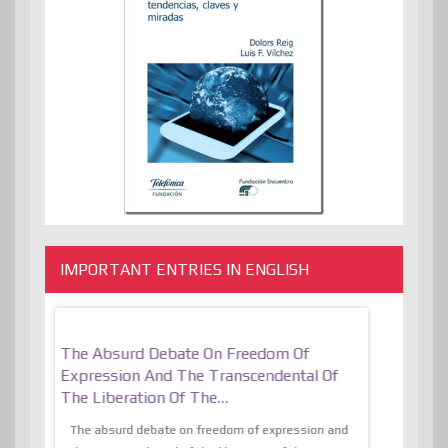
IMPORTANT ENTRIES IN ENGLISH
er, More
The Absurd Debate On Freedom Of
10 Keys To 
Expression And The Transcendental Of
Resilient
The Liberation Of The…
 know,
utopiaIt is l
tions of
The absurd debate on freedom of expression and
immersed as 