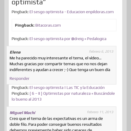
optimista”
r
Pingback:
El sesgo optimista - Educacion enpildoras.com
Pingback:
Bitacoras.com
Pingback:
El sesgo optimista por @dreig « Pedalogica
febrero 6, 2013
Elena
Me ha parecido muy interesante el tema, el vídeo…
Muchas gracias por compartir temas que no nos dejan
indiferentes y ayudan a crecer ;-) Que tenga un buen día
Responder
Pingback:
El sesgo optimista | Las TIC y la Educación
Pingback:
{ 6 – II } Optimistas por naturaleza « Buscándole
lo bueno al 2013
febrero 11, 2013
Miguel Machí
Creo que el tema de las expectativas es un arma de
doble filo. Para poder conseguir buenos resultados
debemos previamente haber sido capaces de