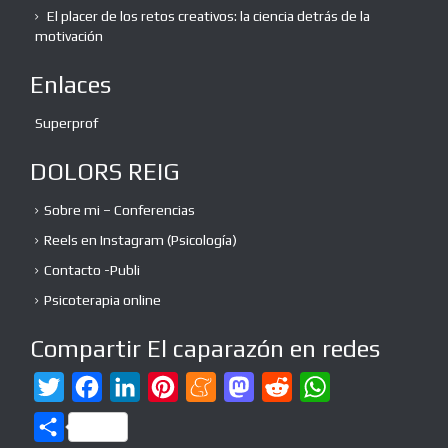
El placer de los retos creativos: la ciencia detrás de la
motivación
Enlaces
Superprof
DOLORS REIG
Sobre mi – Conferencias
Reels en Instagram (Psicología)
Contacto -Publi
Psicoterapia online
Compartir El caparazón en redes
T
F
L
P
M
M
R
W
w
a
i
i
e
a
e
h
C
i
c
n
n
n
s
d
a