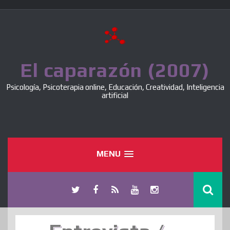
Skip
to
content
El caparazón (2007)
Psicología, Psicoterapia online, Educación, Creatividad, Inteligencia
artificial
MENU