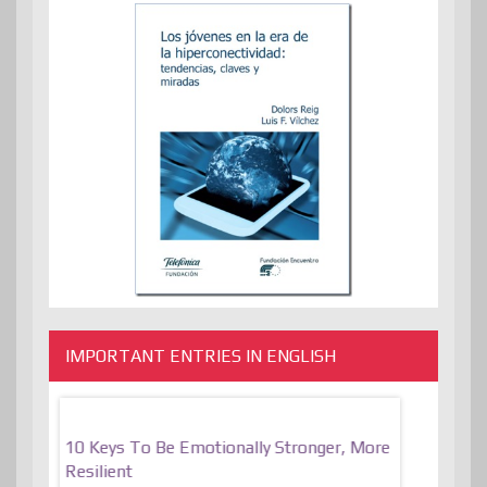
IMPORTANT ENTRIES IN ENGLISH
f
10 Keys To Be Emotionally Stronger, More
The Absurd
al Of
Resilient
Expression 