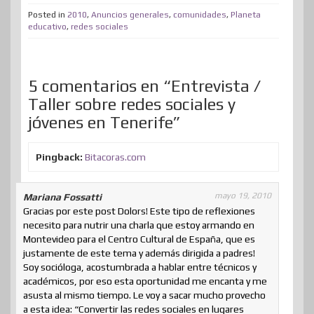
t
b
e
e
a
o
i
s
Posted in
2010
,
Anuncios generales
,
comunidades
,
Planeta
p
educativo
,
redes sociales
e
o
d
r
m
d
t
A
a
r
o
I
e
e
o
p
r
k
n
s
n
p
5 comentarios en “Entrevista /
t
t
Taller sobre redes sociales y
i
jóvenes en Tenerife”
r
Pingback:
Bitacoras.com
mayo 19, 2010
Mariana Fossatti
Gracias por este post Dolors! Este tipo de reflexiones
necesito para nutrir una charla que estoy armando en
Montevideo para el Centro Cultural de España, que es
justamente de este tema y además dirigida a padres!
Soy socióloga, acostumbrada a hablar entre técnicos y
académicos, por eso esta oportunidad me encanta y me
asusta al mismo tiempo. Le voy a sacar mucho provecho
a esta idea: “Convertir las redes sociales en lugares