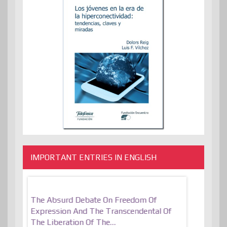
IMPORTANT ENTRIES IN ENGLISH
er, More
The Absurd Debate On Freedom Of
10 Keys To 
Expression And The Transcendental Of
Resilient
The Liberation Of The…