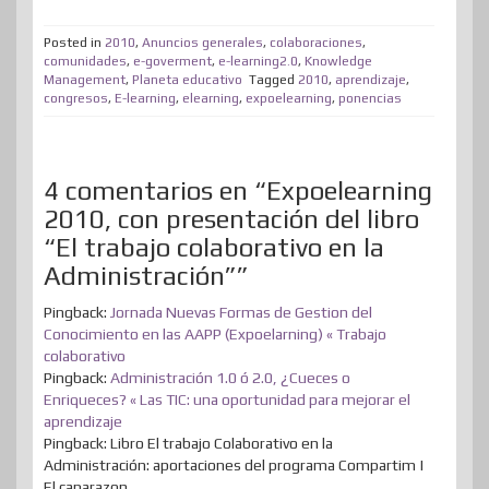
t
e
k
t
e
t
d
t
m
t
b
e
e
a
o
i
s
Posted in
2010
,
Anuncios generales
,
colaboraciones
,
p
comunidades
,
e-goverment
,
e-learning2.0
,
Knowledge
e
o
d
r
m
d
t
A
Management
,
Planeta educativo
Tagged
2010
,
aprendizaje
,
a
congresos
,
E-learning
,
elearning
,
expoelearning
,
ponencias
r
o
I
e
e
o
p
r
k
n
s
n
p
t
t
i
4 comentarios en “Expoelearning
2010, con presentación del libro
r
“El trabajo colaborativo en la
Administración””
Pingback:
Jornada Nuevas Formas de Gestion del
Conocimiento en las AAPP (Expoelarning) « Trabajo
colaborativo
Pingback:
Administración 1.0 ó 2.0, ¿Cueces o
Enriqueces? « Las TIC: una oportunidad para mejorar el
aprendizaje
Pingback: Libro El trabajo Colaborativo en la
Administración: aportaciones del programa Compartim |
El caparazon