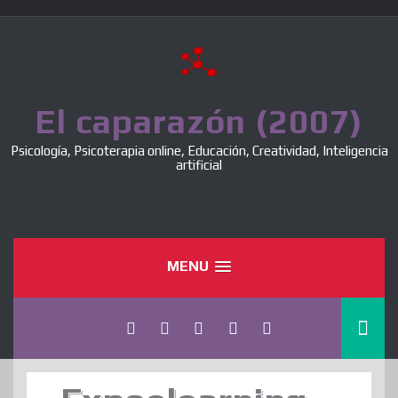
Skip
to
content
El caparazón (2007)
Psicología, Psicoterapia online, Educación, Creatividad, Inteligencia
artificial
MENU