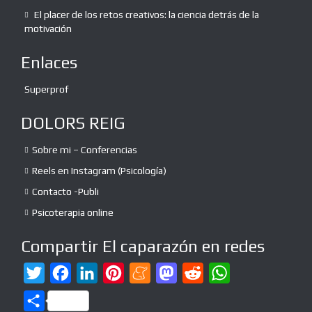
El placer de los retos creativos: la ciencia detrás de la
motivación
Enlaces
Superprof
DOLORS REIG
Sobre mi – Conferencias
Reels en Instagram (Psicología)
Contacto -Publi
Psicoterapia online
Compartir El caparazón en redes
T
F
L
P
M
M
R
W
w
a
i
i
e
a
e
h
C