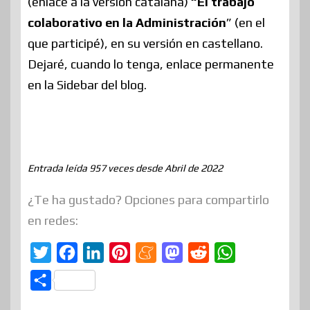
(enlace a la versión catalana)
“El trabajo
colaborativo en la Administración
” (en el
que participé), en su versión en castellano.
Dejaré, cuando lo tenga, enlace permanente
en la Sidebar del blog.
Entrada leída 957 veces desde Abril de 2022
¿Te ha gustado? Opciones para compartirlo
en redes:
T
F
L
P
M
M
R
W
w
a
i
i
e
a
e
h
C
i
c
n
n
n
s
d
a
o