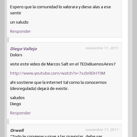
Espero que la comunidad lo valorara y diese alas a ese
sentir
un saludo
Responder
noviembre 17, 2011
Diego Vallejo
Dolors
viste este video de Marcos Salt en el TEDxBuenosAires?
http://www.youtube.com/watch?v=7xzbi9DHT9M
ahi sostiene que la internet tal como la conocemos
(desregulada) dejará de existir.
saludos
Diego
Responder
noviembre 17, 2011
Orwell
“Todo le conviene y sirve a las mayorías, debe ser