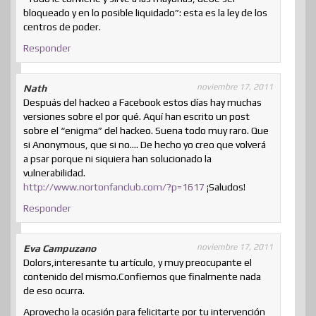
bloqueado y en lo posible liquidado”: esta es la ley de los
centros de poder.
Responder
noviembre 17, 2011
Nath
Despuás del hackeo a Facebook estos días hay muchas
versiones sobre el por qué. Aquí han escrito un post
sobre el “enigma” del hackeo. Suena todo muy raro. Que
si Anonymous, que si no…. De hecho yo creo que volverá
a psar porque ni siquiera han solucionado la
vulnerabilidad.
http://www.nortonfanclub.com/?p=1617
¡Saludos!
Responder
noviembre 17, 2011
Eva Campuzano
Dolors,interesante tu artículo, y muy preocupante el
contenido del mismo.Confiemos que finalmente nada
de eso ocurra.
Aprovecho la ocasión para felicitarte por tu intervención