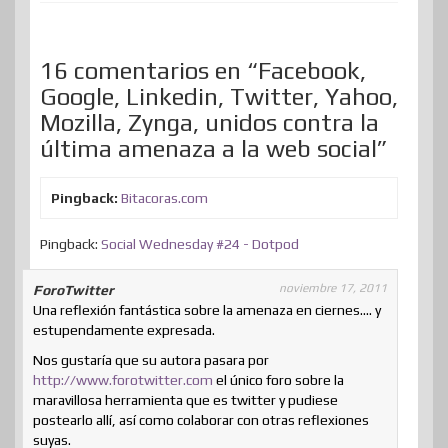
k
n
s
n
p
t
t
i
16 comentarios en “Facebook,
r
Google, Linkedin, Twitter, Yahoo,
Mozilla, Zynga, unidos contra la
última amenaza a la web social”
Pingback:
Bitacoras.com
Pingback:
Social Wednesday #24 - Dotpod
noviembre 17, 2011
ForoTwitter
Una reflexión fantástica sobre la amenaza en ciernes…. y
estupendamente expresada.
Nos gustaría que su autora pasara por
http://www.forotwitter.com
el único foro sobre la
maravillosa herramienta que es twitter y pudiese
postearlo allí, así como colaborar con otras reflexiones
suyas.