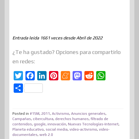
Entrada leída 1661 veces desde Abril de 2022
¿Te ha gustado? Opciones para compartirlo
en redes:
T
F
L
P
M
M
R
W
w
a
i
i
e
a
e
h
C
i
c
n
n
n
s
d
a
o
t
e
k
t
e
t
d
t
m
t
b
e
e
a
o
i
s
Posted in
#15M
,
2011
,
Activismo
,
Anuncios generales
,
p
Campañas
,
cibercultura
,
derechos humanos
,
filtrado de
e
o
d
r
m
d
t
A
contenidos
,
google
,
innovación
,
Nuevas Tecnologías-Internet
,
a
Planeta educativo
,
social media
,
video-activismo
,
video-
r
o
I
e
e
o
p
r
documentales
,
web 2.0