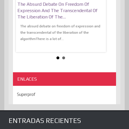
er, More
The Absurd Debate On Freedom Of
10 Keys To 
Expression And The Transcendental Of
Resilient
The Liberation Of The…
 know,
utopiaIt is l
tions of
The absurd debate on freedom of expression and
immersed as 
the transcendental of the liberation of the
information, t
algorithmThere is a lot of...
ENLACES
Superprof
ENTRADAS RECIENTES