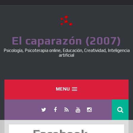
Skip
to
content
El caparazón (2007)
Psicología, Psicoterapia online, Educación, Creatividad, Inteligencia
artificial
MENU