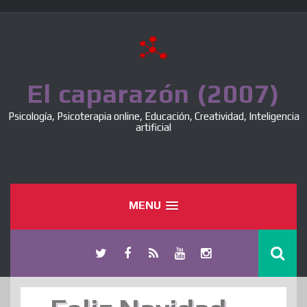
Skip
to
content
El caparazón (2007)
Psicología, Psicoterapia online, Educación, Creatividad, Inteligencia
artificial
MENU