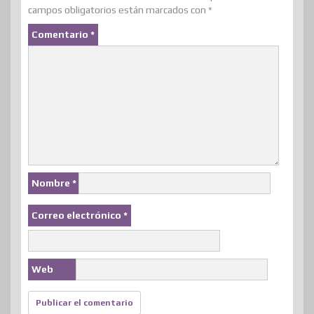
campos obligatorios están marcados con
*
r
Comentario
*
Nombre
*
Correo electrónico
*
Web