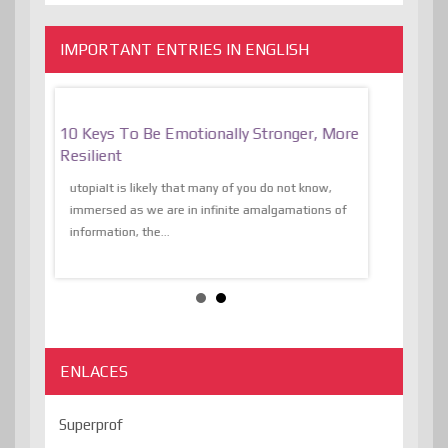
IMPORTANT ENTRIES IN ENGLISH
f
10 Keys To Be Emotionally Stronger, More
The Absurd
al Of
Resilient
Expression 
The Liberat
utopiaIt is likely that many of you do not know,
sion and
immersed as we are in infinite amalgamations of
The absurd d
e
information, the...
the transcend
algorithmThere
ENLACES
Superprof