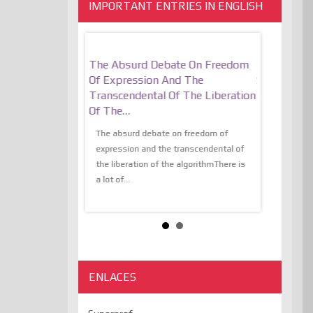
IMPORTANT ENTRIES IN ENGLISH
motionally
The Absurd Debate On Freedom
10 Keys To
Resilient
Of Expression And The
Stronger, M
Transcendental Of The Liberation
that many of you do
utopiaIt is l
Of The…
d as we are in
not know, i
ions of information,
The absurd debate on freedom of
infinite ama
expression and the transcendental of
the...
the liberation of the algorithmThere is
a lot of...
ENLACES