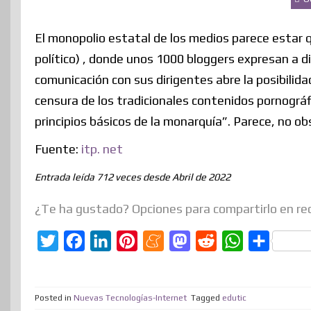
El monopolio estatal de los medios parece estar
político) , donde unos 1000 bloggers expresan a d
comunicación con sus dirigentes abre la posibili
censura de los tradicionales contenidos pornográ
principios básicos de la monarquía”. Parece, no ob
Fuente:
itp. net
Entrada leída 712 veces desde Abril de 2022
¿Te ha gustado? Opciones para compartirlo en re
T
F
L
P
M
M
R
W
C
w
a
i
i
e
a
e
h
o
i
c
n
n
n
s
d
a
m
Posted in
Nuevas Tecnologías-Internet
Tagged
edutic
t
e
k
t
e
t
d
t
p