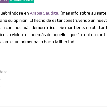
 quebrándose en
Arabia Saudita,
(más info sobre su sist
iario su opinión. El hecho de estar construyendo un nuev
dad a caminos más democráticos. Se mantiene, no obstant
ficos o violentos además de aquellos que “atenten contr
stante, un primer paso hacia la libertad.
des: