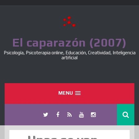
Skip
to
content
El caparazón (2007)
Psicología, Psicoterapia online, Educación, Creatividad, Inteligencia
artificial
MENU