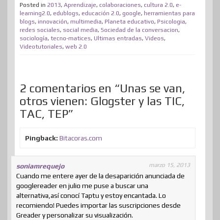
t
b
e
e
a
o
i
s
Posted in
2013
,
Aprendizaje
,
colaboraciones
,
cultura 2.0
,
e-
p
learning2.0
,
edublogs
,
educación 2.0
,
google
,
herramientas para
e
o
d
r
m
d
t
A
blogs
,
innovación
,
multimedia
,
Planeta educativo
,
Psicologia
,
a
redes sociales
,
social media
,
Sociedad de la conversacion
,
r
o
I
e
e
o
p
r
sociología
,
tecno-matices
,
Ultimas entradas
,
Videos
,
Videotutoriales
k
,
web 2.0
n
s
n
p
t
t
i
r
2 comentarios en “Unas se van,
otros vienen: Glogster y las TIC,
TAC, TEP”
Pingback:
Bitacoras.com
marzo 15, 2013
soniamrequejo
Cuando me entere ayer de la desaparición anunciada de
googlereader en julio me puse a buscar una
alternativa,así conocí Taptu y estoy encantada. Lo
recomiendo! Puedes importar las suscripciones desde
Greader y personalizar su visualización.