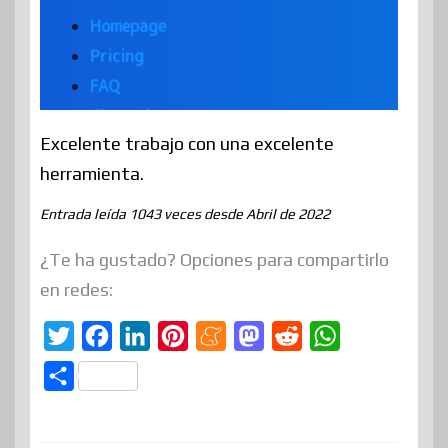
Excelente trabajo con una excelente
herramienta.
Entrada leída 1043 veces desde Abril de 2022
¿Te ha gustado? Opciones para compartirlo
en redes:
T
F
L
P
M
M
R
W
w
a
i
i
e
a
e
h
C
i
c
n
n
n
s
d
a
o
t
e
k
t
e
t
d
t
m