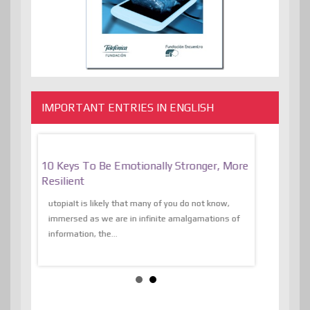
IMPORTANT ENTRIES IN ENGLISH
f
10 Keys To Be Emotionally Stronger, More
The Absurd
al Of
Resilient
Expression 
The Liberat
utopiaIt is likely that many of you do not know,
sion and
immersed as we are in infinite amalgamations of
The absurd d
e
information, the...
the transcend
algorithmThere