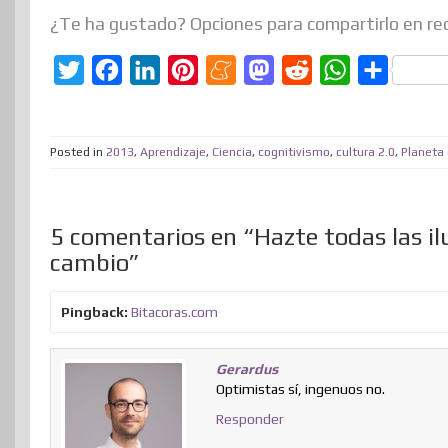
¿Te ha gustado? Opciones para compartirlo en re
T
F
L
P
M
M
R
W
C
w
a
i
i
e
a
e
h
o
i
c
n
n
n
s
d
a
m
Posted in
2013
,
Aprendizaje
,
Ciencia
,
cognitivismo
,
cultura 2.0
,
Planeta
t
e
k
t
e
t
d
t
p
t
b
e
e
a
o
i
s
a
e
o
d
r
m
d
t
A
r
5 comentarios en “Hazte todas las ilu
r
o
I
e
e
o
p
t
cambio”
k
n
s
n
p
i
t
r
Pingback:
Bitacoras.com
Gerardus
Optimistas sí, ingenuos no.
Responder