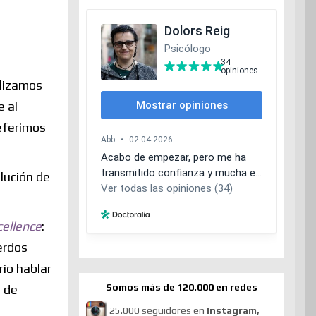
ilizamos
e al
eferimos
lución de
cellence
:
erdos
rio hablar
Somos más de 120.000 en redes
s de
25.000 seguidores en
Instagram,