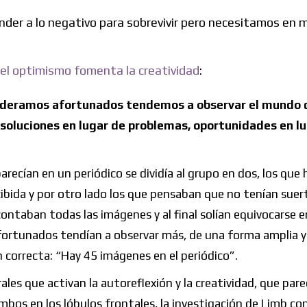
nder a lo negativo para sobrevivir pero necesitamos en 
el optimismo fomenta la creatividad
:
ideramos afortunados tendemos a observar el mundo 
soluciones en lugar de problemas, oportunidades en l
ecían en un periódico se dividía al grupo en dos, los que 
bida y por otro lado los que pensaban que no tenían suer
ntaban todas las imágenes y al final solían equivocarse e
ortunados tendían a observar más, de una forma amplia y 
n correcta: “Hay 45 imágenes en el periódico”.
rales que activan la autoreflexión y la creatividad, que par
s en los lóbulos frontales, la investigación de Limb co