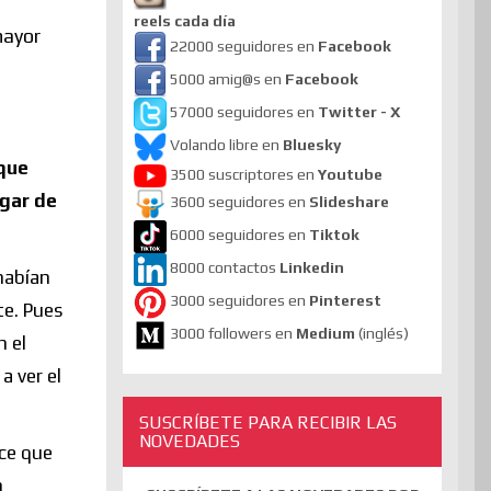
reels cada día
mayor
22000 seguidores en
Facebook
5000 amig@s en
Facebook
57000 seguidores en
Twitter - X
Volando libre en
Bluesky
que
3500 suscriptores en
Youtube
ugar de
3600 seguidores en
Slideshare
6000 seguidores en
Tiktok
8000 contactos
Linkedin
habían
3000 seguidores en
Pinterest
te. Pues
3000 followers en
Medium
(inglés)
n el
a ver el
SUSCRÍBETE PARA RECIBIR LAS
NOVEDADES
ece que
n