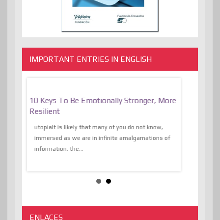
IMPORTANT ENTRIES IN ENGLISH
f
10 Keys To Be Emotionally Stronger, More
The Absurd
al Of
Resilient
Expression 
The Liberat
utopiaIt is likely that many of you do not know,
sion and
immersed as we are in infinite amalgamations of
The absurd d
e
information, the...
the transcend
algorithmThere
ENLACES