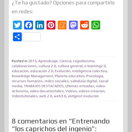
¿Te ha gustado? Opciones para compartirlo
en redes:
T
F
L
P
M
M
R
W
w
a
i
i
e
a
e
h
C
i
c
n
n
n
s
d
a
o
t
e
k
t
e
t
d
t
m
t
b
e
e
a
o
i
s
Posted in
2013
,
Aprendizaje
,
Ciencia
,
cognitivismo
,
p
colaboraciones
,
cultura 2.0
,
cultura general
,
e-learning2.0
,
e
o
d
r
m
d
t
A
educacion
,
educación 2.0
,
Evolución
,
inteligencia colectiva
,
a
Knowledge Management
,
Planeta educativo
,
Psicologia
,
r
o
I
e
e
o
p
r
recursos humanos
,
redes sociales
,
sabiduría digital
,
social
media
,
TRABAJOS DESTACADOS
k
n
s
,
Ultimas entradas
n
,
video-
p
t
activismo
,
video-documentales
,
Videos
,
videos-creacion
,
t
Videotutoriales
,
web 2.0
,
web3.0
,
zeitgeist evolución
i
r
8 comentarios en “Entrenando
“los caprichos del ingenio”: