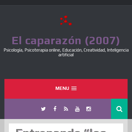
Skip
to
content
El caparazón (2007)
Psicología, Psicoterapia online, Educación, Creatividad, Inteligencia
artificial
MENU