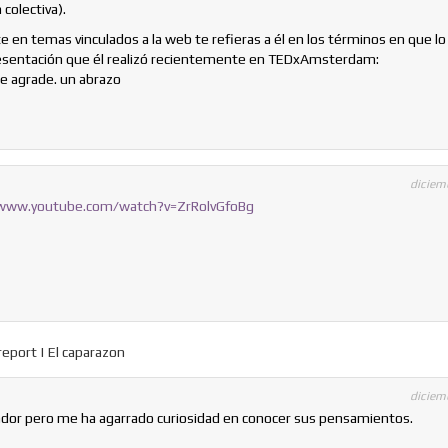
 colectiva).
 en temas vinculados a la web te refieras a él en los términos en que lo
resentación que él realizó recientemente en TEDxAmsterdam:
te agrade. un abrazo
diciem
/www.youtube.com/watch?v=ZrRolvGfoBg
report | El caparazon
diciem
ador pero me ha agarrado curiosidad en conocer sus pensamientos.