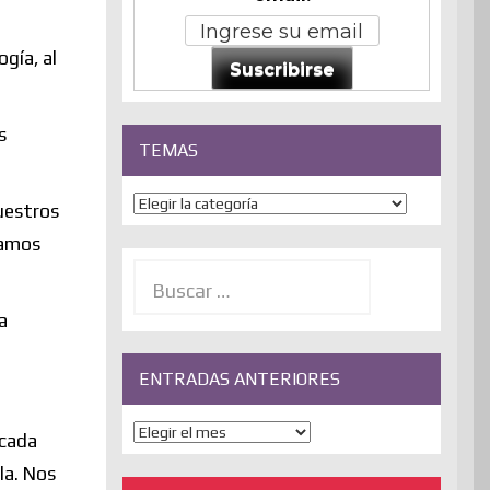
gía, al
Suscribirse
s
TEMAS
Temas
uestros
tamos
Buscar:
a
ENTRADAS ANTERIORES
ENTRADAS
 cada
ANTERIORES
la. Nos