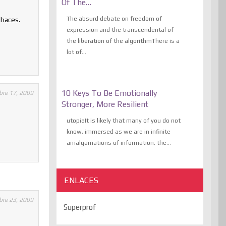
Of The…
The absurd debate on freedom of
 haces.
expression and the transcendental of
the liberation of the algorithmThere is a
lot of...
10 Keys To Be Emotionally
bre 17, 2009
Stronger, More Resilient
utopiaIt is likely that many of you do not
know, immersed as we are in infinite
amalgamations of information, the...
ENLACES
bre 23, 2009
Superprof