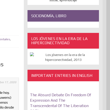
SOCIONOMÍA, LIBRO
LOS JÓVENES EN LA ERA DE LA
entales
,
HIPERCONECTIVIDAD
ás
IMPORTANT ENTRIES IN ENGLISH
bre 17, 2009
de hoy.
The Absurd Debate On Freedom Of
Bauwens)
Expression And The
 menos
Transcendental Of The Liberation
ólo desde