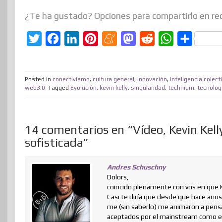
¿Te ha gustado? Opciones para compartirlo en re
T
F
L
P
M
M
R
W
C
w
a
i
i
e
a
e
h
o
i
c
n
n
n
s
d
a
m
Posted in
conectivismo
,
cultura general
,
innovación
,
inteligencia colect
t
e
k
t
e
t
d
t
p
web3.0
Tagged
Evolución
,
kevin kelly
,
singularidad
,
technium
,
tecnolog
t
b
e
e
a
o
i
s
a
e
o
d
r
m
d
t
A
r
14 comentarios en “Vídeo, Kevin Kel
r
o
I
e
e
o
p
t
sofisticada”
k
n
s
n
p
i
t
r
Andres Schuschny
Dolors,
coincido plenamente con vos en que 
Casi te diría que desde que hace años
me (sin saberlo) me animaron a pensar
aceptados por el mainstream como es 