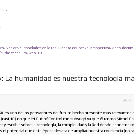
des:
iva
,
Net-art, curiosidades en la red
,
Planeta educativo
,
prospectiva
,
video-docum
ía
,
the technium
,
web 3.0
ly: La humanidad es nuestra tecnología m
diciem
KK es uno de los pensadores del futuro hecho presente más relevantes 
 (casi 10) en que lei Out of Control me subyugó ya que él (como Michel 
 y escribir sobre la tecnología, la complejidad y la Red desde aspectos
el potencial que esta época desata de ampliar nuestra conciencia (no s