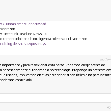
ly « Humanismo y Conectividad
l caparazon
y | InterLink Headline News 2.0
o compartido hacia la Inteligencia colectiva. | El caparazon
o | El Blog de Ana Vazquez Hoys
septiem
da importante y para reflexionar esta parte. Podemos elegir acerca de
o no necesariamente si tenemos o no tecnología. Propongo un acercamien
ue usarlas, implicarnos en ellas para saber si son útiles o no para nosotr
 podemos controlarla.
ag