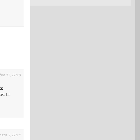
bre 17, 2010
to
os. La
osto 3, 2011