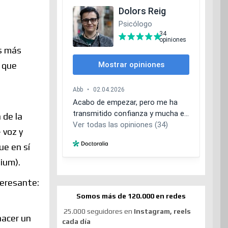
es más
l que
 de la
 voz y
ue en sí
ium).
teresante:
Somos más de 120.000 en redes
25.000 seguidores en
Instagram, reels
hacer un
cada día