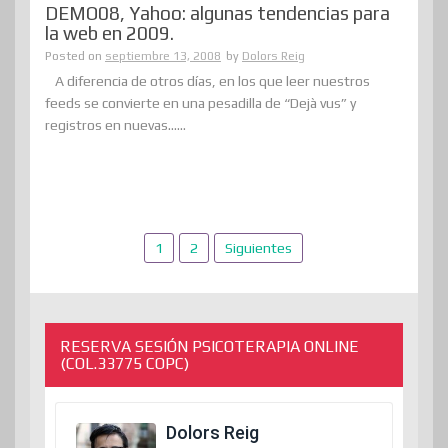
DEMO08, Yahoo: algunas tendencias para
la web en 2009.
Posted on
septiembre 13, 2008
by
Dolors Reig
A diferencia de otros días, en los que leer nuestros
feeds se convierte en una pesadilla de “Dejà vus” y
registros en nuevas......
Paginación
1
2
Siguientes
de
entradas
RESERVA SESIÓN PSICOTERAPIA ONLINE
(COL.33775 COPC)