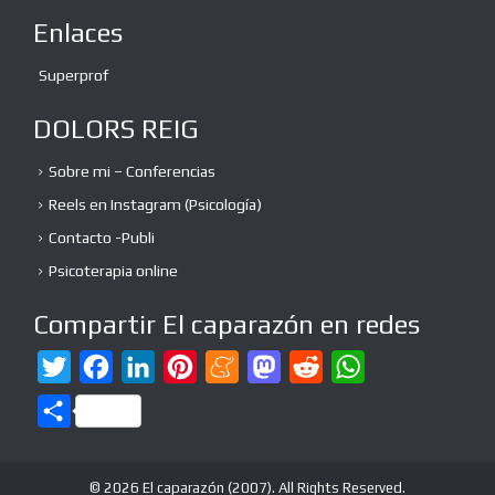
Enlaces
Superprof
DOLORS REIG
Sobre mi – Conferencias
Reels en Instagram (Psicología)
Contacto -Publi
Psicoterapia online
Compartir El caparazón en redes
T
F
L
P
M
M
R
W
w
a
i
i
e
a
e
h
C
i
c
n
n
n
s
d
a
o
t
e
k
t
e
t
d
t
m
© 2026 El caparazón (2007). All Rights Reserved.