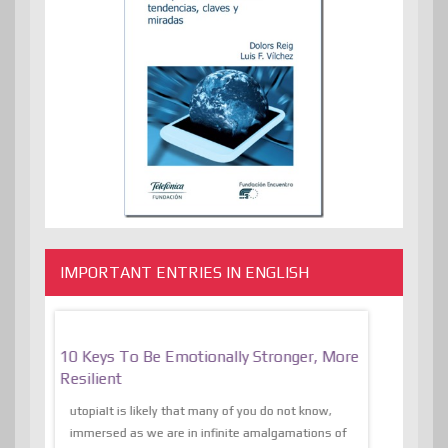
IMPORTANT ENTRIES IN ENGLISH
f
10 Keys To Be Emotionally Stronger, More
The Absurd
al Of
Resilient
Expression 
The Liberat
utopiaIt is likely that many of you do not know,
sion and
immersed as we are in infinite amalgamations of
The absurd d