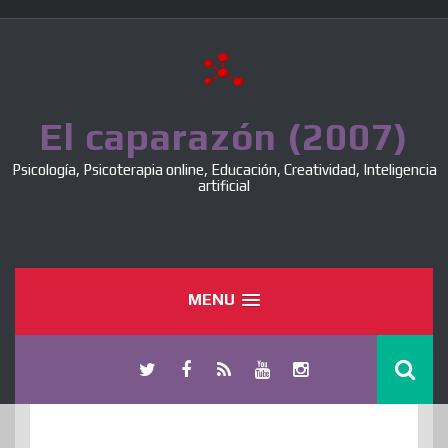
Skip
to
content
El caparazón (2007)
Psicología, Psicoterapia online, Educación, Creatividad, Inteligencia
artificial
MENU