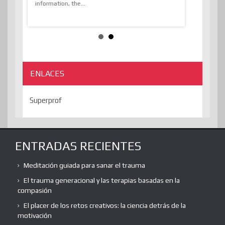
e
information, the...
the transcend
algorithmThere
ENLACES
Superprof
ENTRADAS RECIENTES
Meditación guiada para sanar el trauma
El trauma generacional y las terapias basadas en la
compasión
El placer de los retos creativos: la ciencia detrás de la
motivación