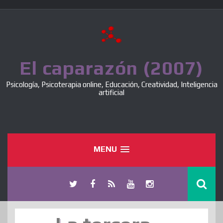
Skip
to
content
El caparazón (2007)
Psicología, Psicoterapia online, Educación, Creatividad, Inteligencia
artificial
MENU