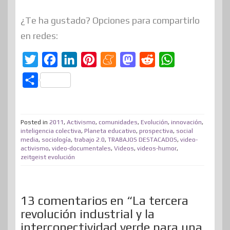
¿Te ha gustado? Opciones para compartirlo
en redes:
T
F
L
P
M
M
R
W
w
a
i
i
e
a
e
h
C
i
c
n
n
n
s
d
a
o
t
e
k
t
e
t
d
t
m
t
b
e
e
a
o
i
s
Posted in
2011
,
Activismo
,
comunidades
,
Evolución
,
innovación
,
p
inteligencia colectiva
,
Planeta educativo
,
prospectiva
,
social
e
o
d
r
m
d
t
A
media
,
sociología
,
trabajo 2.0
,
TRABAJOS DESTACADOS
,
video-
a
activismo
,
video-documentales
,
Videos
,
videos-humor
,
r
o
I
e
e
o
p
r
zeitgeist evolución
k
n
s
n
p
t
t
i
13 comentarios en “La tercera
r
revolución industrial y la
interconectividad verde para una