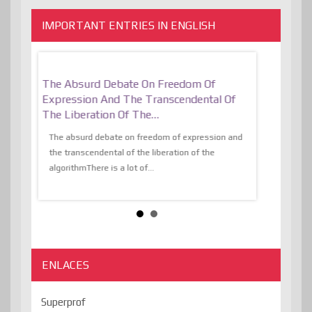
IMPORTANT ENTRIES IN ENGLISH
er, More
The Absurd Debate On Freedom Of
10 Keys To 
Expression And The Transcendental Of
Resilient
The Liberation Of The…
 know,
utopiaIt is l
tions of
The absurd debate on freedom of expression and
immersed as 
the transcendental of the liberation of the
information, t
algorithmThere is a lot of...
ENLACES
Superprof