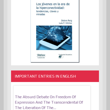
IMPORTANT ENTRIES IN ENGLISH
er, More
The Absurd Debate On Freedom Of
10 Keys To 
Expression And The Transcendental Of
Resilient
The Liberation Of The…