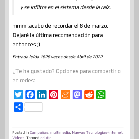
y se infiltra en el sistema desde la raíz.
mmm..acabo de recordar el 8 de marzo.
Dejaré la última recomendación para
entonces ;)
Entrada leída 1626 veces desde Abril de 2022
¿Te ha gustado? Opciones para compartirlo
en redes:
T
F
L
P
M
M
R
W
w
a
i
i
e
a
e
h
C
i
c
n
n
n
s
d
a
o
t
e
k
t
e
t
d
t
m
t
b
e
e
a
o
i
s
Posted in
Campañas
,
multimedia
,
Nuevas Tecnologías-Internet
,
p
Videos
Tagged
edutic