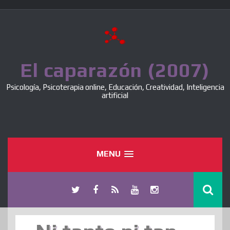
Skip
to
content
El caparazón (2007)
Psicología, Psicoterapia online, Educación, Creatividad, Inteligencia
artificial
MENU