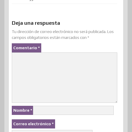
e
o
d
r
m
d
t
A
a
r
o
I
e
e
o
p
r
k
n
s
n
p
Deja una respuesta
t
t
i
Tu dirección de correo electrónico no será publicada.
Los
campos obligatorios están marcados con
*
r
Comentario
*
Nombre
*
Correo electrónico
*