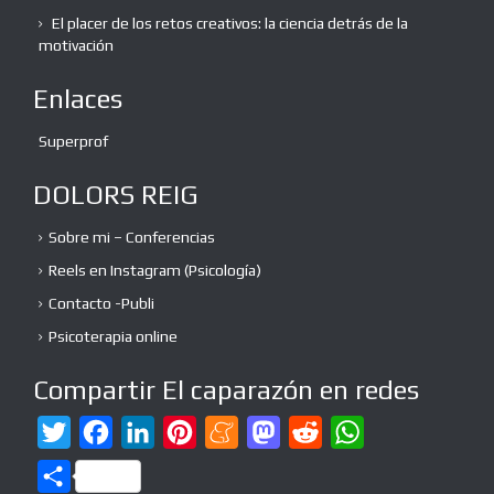
El placer de los retos creativos: la ciencia detrás de la
motivación
Enlaces
Superprof
DOLORS REIG
Sobre mi – Conferencias
Reels en Instagram (Psicología)
Contacto -Publi
Psicoterapia online
Compartir El caparazón en redes
T
F
L
P
M
M
R
W
w
a
i
i
e
a
e
h
C