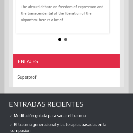
 know,
utopiaIt is l
tions of
The absurd debate on freedom of expression and
immersed as 
the transcendental of the liberation of the
information, t
algorithmThere is a lot of...
ENLACES
Superprof
ENTRADAS RECIENTES
Meditación guiada para sanar el trauma
El trauma generacional y las terapias basadas en la
compasión