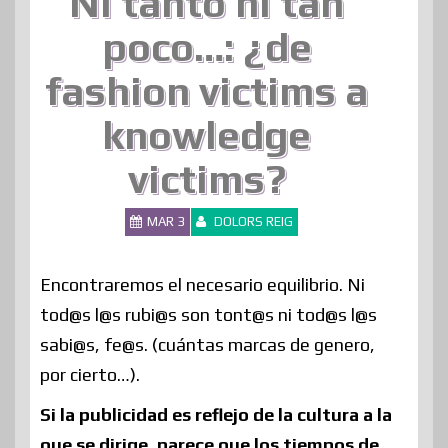
Ni tanto ni tan
poco…: ¿de
fashion victims a
knowledge
victims?
MAR 3
DOLORS REIG
Encontraremos el necesario equilibrio. Ni
tod@s l@s rubi@s son tont@s ni tod@s l@s
sabi@s, fe@s. (cuántas marcas de genero,
por cierto…).
Si la publicidad es reflejo de la cultura a la
que se dirige, parece que los tiempos de