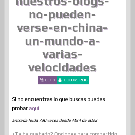
nuestros-blogs-
no-pueden-
verse-en-china-
un-mundo-a-
varias-
velocidades
OCT 9
DOLORS REIG
Si no encuentras lo que buscas puedes
probar
aquí
Entrada leída 730 veces desde Abril de 2022
¿Te ha gustado? Opciones para compartirlo