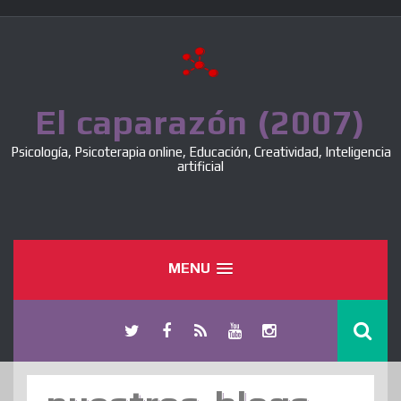
Skip
to
content
El caparazón (2007)
Psicología, Psicoterapia online, Educación, Creatividad, Inteligencia
artificial
MENU