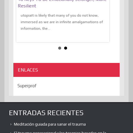
al Of
Resilient
Expression 
The Liberat
utopiaIt is likely that many of you do not know,
sion and
immersed as we are in infinite amalgamations of
The absurd d
e
information, the...
the transcend
algorithmThere
ENLACES
Superprof
ENTRADAS RECIENTES
Meditación guiada para sanar el trauma