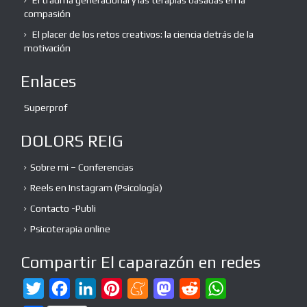
El trauma generacional y las terapias basadas en la
compasión
El placer de los retos creativos: la ciencia detrás de la
motivación
Enlaces
Superprof
DOLORS REIG
Sobre mi – Conferencias
Reels en Instagram (Psicología)
Contacto -Publi
Psicoterapia online
Compartir El caparazón en redes
T
F
L
P
M
M
R
W