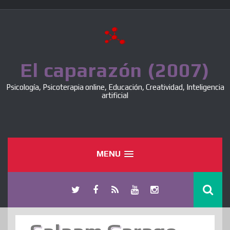
Skip
to
content
El caparazón (2007)
Psicología, Psicoterapia online, Educación, Creatividad, Inteligencia
artificial
MENU