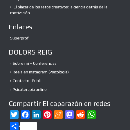
El placer de los retos creativos: la ciencia detrás de la
motivación
Enlaces
Superprof
DOLORS REIG
Sobre mi – Conferencias
Reels en Instagram (Psicología)
Contacto -Publi
Psicoterapia online
Compartir El caparazón en redes
T
F
L
P
M
M
R
W
w
a
i
i
e
a
e
h
C