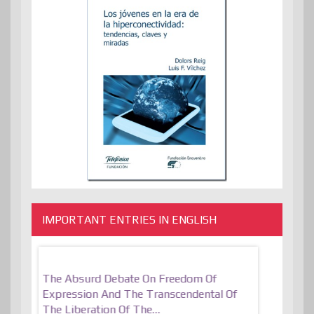
IMPORTANT ENTRIES IN ENGLISH
er, More
The Absurd Debate On Freedom Of
10 Keys To 
Expression And The Transcendental Of
Resilient
The Liberation Of The…