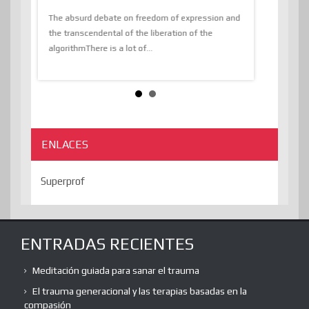
 know,
utopiaIt is l
tions of
The absurd debate on freedom of expression and
immersed as 
the transcendental of the liberation of the
information, t
algorithmThere is a lot of...
ENLACES
Superprof
ENTRADAS RECIENTES
Meditación guiada para sanar el trauma
El trauma generacional y las terapias basadas en la
compasión