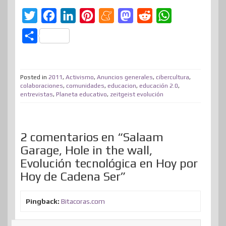
T
F
L
P
M
M
R
W
w
a
i
i
e
a
e
h
C
i
c
n
n
n
s
d
a
o
t
e
k
t
e
t
d
t
m
t
b
e
e
a
o
i
s
Posted in
2011
,
Activismo
,
Anuncios generales
,
cibercultura
,
p
colaboraciones
,
comunidades
,
educacion
,
educación 2.0
,
e
o
d
r
m
d
t
A
entrevistas
,
Planeta educativo
,
zeitgeist evolución
a
r
o
I
e
e
o
p
r
k
n
s
n
p
t
2 comentarios en “Salaam
t
i
Garage, Hole in the wall,
r
Evolución tecnológica en Hoy por
Hoy de Cadena Ser”
Pingback:
Bitacoras.com