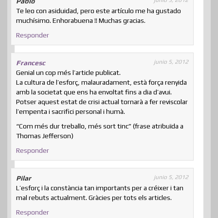
Pablo
Te leo con asiduidad, pero este artículo me ha gustado
muchísimo. Enhorabuena !! Muchas gracias.
Responder
junio 5, 2012
Francesc
Genial un cop més l’article publicat.
La cultura de l’esforç, malauradament, està força renyida
amb la societat que ens ha envoltat fins a dia d’avui.
Potser aquest estat de crisi actual tornarà a fer reviscolar
l’empenta i sacrifici personal i humà.
“Com més dur treballo, més sort tinc” (frase atribuïda a
Thomas Jefferson)
Responder
junio 5, 2012
Pilar
L’esforç i la constància tan importants per a créixer i tan
mal rebuts actualment. Gràcies per tots els articles.
Responder