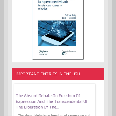
IMPORTANT ENTRIES IN ENGLISH
er, More
The Absurd Debate On Freedom Of
10 Keys To 
Expression And The Transcendental Of
Resilient
The Liberation Of The…
 know,
utopiaIt is l
tions of
The absurd debate on freedom of expression and
immersed as 