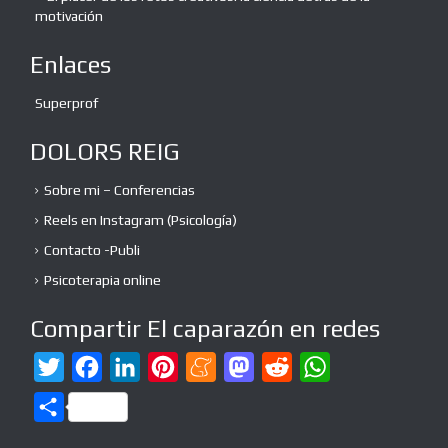
motivación
Enlaces
Superprof
DOLORS REIG
Sobre mi – Conferencias
Reels en Instagram (Psicología)
Contacto -Publi
Psicoterapia online
Compartir El caparazón en redes
T
F
L
P
M
M
R
W
w
a
i
i
e
a
e
h
C
i
c
n
n
n
s
d
a
o