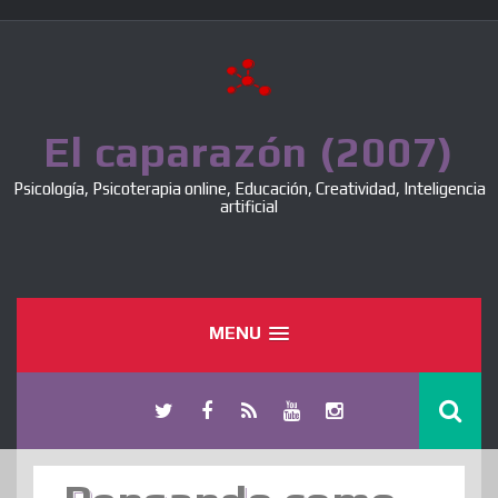
Skip
to
content
El caparazón (2007)
Psicología, Psicoterapia online, Educación, Creatividad, Inteligencia
artificial
MENU