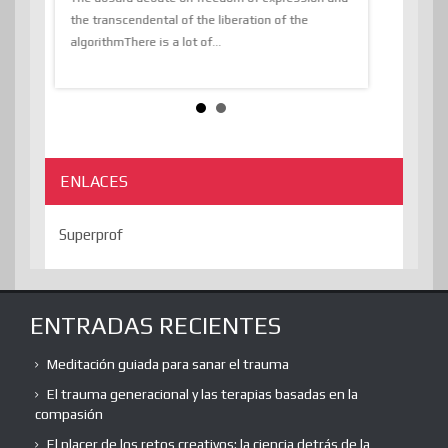
the transcendental of the liberation of the
information, t
algorithmThere is a lot of...
ENLACES
Superprof
ENTRADAS RECIENTES
Meditación guiada para sanar el trauma
El trauma generacional y las terapias basadas en la
compasión
El placer de los retos creativos: la ciencia detrás de la