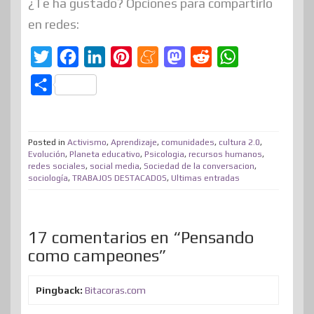
¿Te ha gustado? Opciones para compartirlo
en redes:
T
F
L
P
M
M
R
W
w
a
i
i
e
a
e
h
C
i
c
n
n
n
s
d
a
o
t
e
k
t
e
t
d
t
m
t
b
e
e
a
o
i
s
Posted in
Activismo
,
Aprendizaje
,
comunidades
,
cultura 2.0
,
p
Evolución
,
Planeta educativo
,
Psicologia
,
recursos humanos
,
e
o
d
r
m
d
t
A
redes sociales
,
social media
,
Sociedad de la conversacion
,
a
sociología
,
TRABAJOS DESTACADOS
,
Ultimas entradas
r
o
I
e
e
o
p
r
k
n
s
n
p
t
t
i
17 comentarios en “Pensando
como campeones”
r
Pingback:
Bitacoras.com